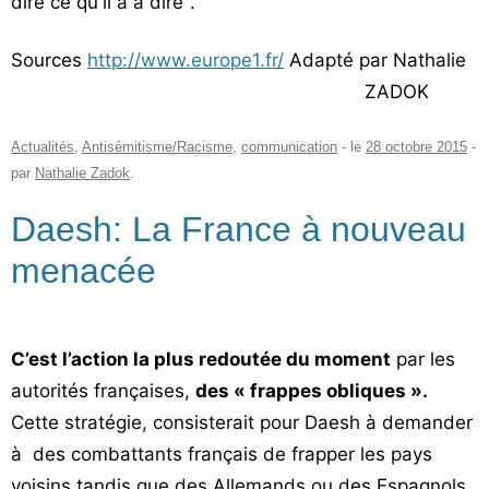
dire ce qu'il a à dire".
Sources
http://www.europe1.fr/
Adapté par Nathalie
ZADOK
Actualités
,
Antisémitisme/Racisme
,
communication
- le
28 octobre 2015
-
par
Nathalie Zadok
.
Daesh: La France à nouveau
menacée
C’est l’action la plus redoutée du moment
par les
autorités françaises,
des « frappes obliques ».
Cette stratégie, consisterait pour Daesh à demander
à des combattants français de frapper les pays
voisins tandis que des Allemands ou des Espagnols