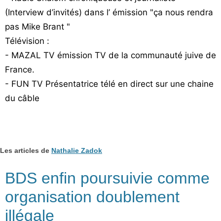
Vos
(Interview d’invités) dans l’ émission "ça nous rendra
chroniques
pas Mike Brant "
Télévision :
Les
- MAZAL TV émission TV de la communauté juive de
bonnes
adresses
France.
- FUN TV Présentatrice télé en direct sur une chaine
du câble
Les articles de
Nathalie Zadok
BDS enfin poursuivie comme
organisation doublement
illégale