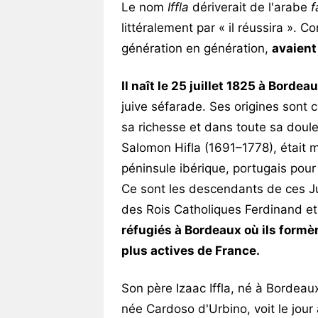
Le nom
Iffla
dériverait de l'arabe
f
littéralement par « il réussira ».
génération en génération,
avaient 
Il naît le 25 juillet 1825 à Bordeau
juive séfarade. Ses origines sont 
sa richesse et dans toute sa doule
Salomon Hifla (1691–1778), était m
péninsule ibérique, portugais pour 
Ce sont les descendants de ces Ju
des Rois Catholiques Ferdinand et I
réfugiés à Bordeaux où ils form
plus actives de France.
Son père Izaac Iffla, né à Borde
née Cardoso d'Urbino, voit le jour