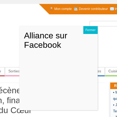
Mon compte
Devenir contributeur
I
Rechercher :
e
Sorties
Culture
Radio
High-Tech
Insolites
Cuis
R
écène juif sefarade qui a
• 
, financé Pasteur et
qu
• 
 du Cœur
Te