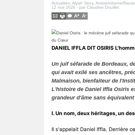
Actualités
,
Alyah Story
,
Antisémitisme/Raci
Vos
12 mai 2026
-
par
Claudine Douillet
.
chroniques
Les
bonnes
adresses
DANIEL IFFLA DIT OSIRIS
L'homme
Un juif séfarade de Bordeaux, d
qui avait exilé ses ancêtres, pr
Malmaison, bienfaiteur de l'Instit
L'histoire de Daniel Iffla Osiris
grandeur d'âme sans équivalent 
I. Un nom, deux héritages, un des
Il s'appelait Daniel Iffla. Derrièr