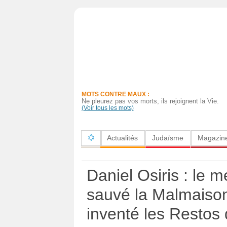
Actualités
Judaïsme
Magazine
MOTS CONTRE MAUX :
Sorties
Ne pleurez pas vos morts, ils rejoignent la Vie.
(Voir tous les mots)
Culture
Actualités
Judaïsme
Magazin
Radio
High-
Daniel Osiris : le m
Tech
sauvé la Malmaison
Insolites
inventé les Restos
Cuisine