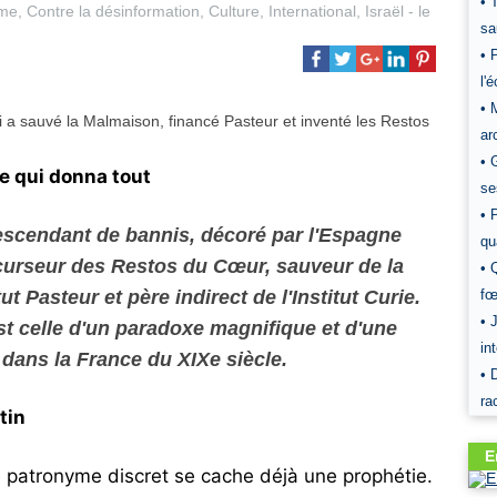
• 
sme
,
Contre la désinformation
,
Culture
,
International
,
Israël
- le
sa
• 
l'
• 
ar
• 
 qui donna tout
se
• 
escendant de bannis, décoré par l'Espagne
qu
écurseur des Restos du Cœur, sauveur de la
• 
ut Pasteur et père indirect de l'Institut Curie.
fœ
• 
 est celle d'un paradoxe magnifique et d'une
in
dans la France du XIXe siècle.
• 
ra
tin
E
e ce patronyme discret se cache déjà une prophétie.