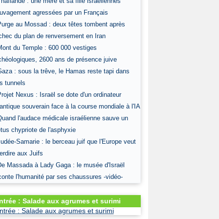
Thaïlande : une mère et sa fille israéliennes
uvagement agressées par un Français
Purge au Mossad : deux têtes tombent après
échec du plan de renversement en Iran
Mont du Temple : 600 000 vestiges
chéologiques, 2600 ans de présence juive
Gaza : sous la trêve, le Hamas reste tapi dans
s tunnels
Projet Nexus : Israël se dote d'un ordinateur
antique souverain face à la course mondiale à l'IA
Quand l'audace médicale israélienne sauve un
tus chypriote de l'asphyxie
Judée-Samarie : le berceau juif que l'Europe veut
terdire aux Juifs
De Massada à Lady Gaga : le musée d'Israël
conte l'humanité par ses chaussures -vidéo-
ntrée : Salade aux agrumes et surimi