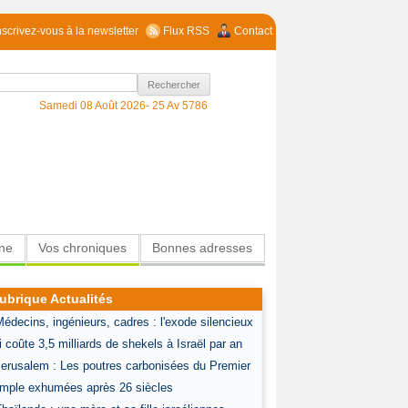
nscrivez-vous à la newsletter
Flux RSS
Contact
Samedi 08 Août 2026-
25 Av 5786
ine
Vos chroniques
Bonnes adresses
ubrique Actualités
Médecins, ingénieurs, cadres : l'exode silencieux
i coûte 3,5 milliards de shekels à Israël par an
Jerusalem : Les poutres carbonisées du Premier
mple exhumées après 26 siècles