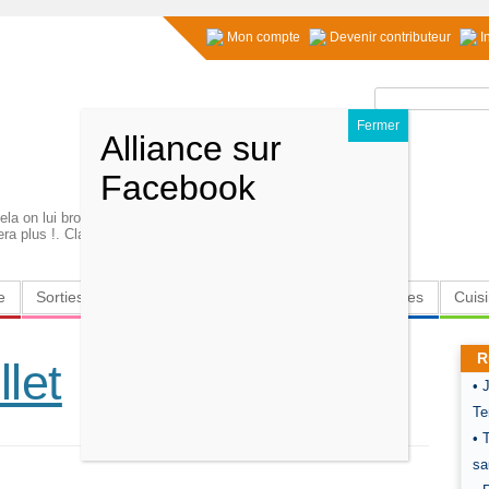
Mon compte
Devenir contributeur
I
Rechercher :
ela on lui brouille les cartes des sa naissance, pour
hera plus !. Claudine Douillet
e
Sorties
Culture
Radio
High-Tech
Insolites
Cuis
R
let
• 
Te
• 
sa