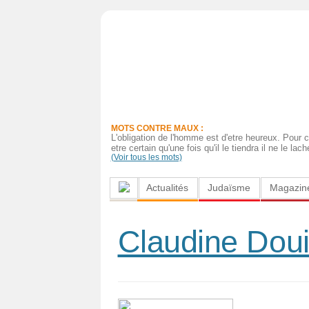
Actualités
Judaïsme
Magazine
MOTS CONTRE MAUX :
Sorties
L'obligation de l'homme est d'etre heureux. Pour c
etre certain qu'une fois qu'il le tiendra il ne le lac
(Voir tous les mots)
Culture
Actualités
Judaïsme
Magazin
Radio
High-
Claudine Douil
Tech
Insolites
Cuisine