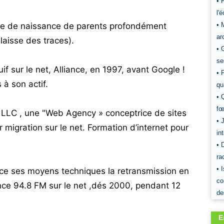
• 
l'
uive de naissance de parents profondément
• 
ar
 laisse des traces).
• 
se
f sur le net, Alliance, en 1997, avant Google !
• 
à son actif.
qu
• 
fœ
 LLC , une "Web Agency » conceptrice de sites
• 
r migration sur le net. Formation d’internet pour
in
• 
ra
• 
ce ses moyens techniques la retransmission en
co
ance 94.8 FM sur le net ,dés 2000, pendant 12
de
E