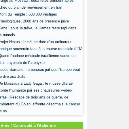
Purge au Mossad : deux têtes tombent après
échec du plan de renversement en Iran
Mont du Temple : 600 000 vestiges
chéologiques, 2600 ans de présence juive
Gaza : sous la trêve, le Hamas reste tapi dans
s tunnels
Projet Nexus : Israël se dote d'un ordinateur
antique souverain face à la course mondiale à l'IA
Quand l'audace médicale israélienne sauve un
tus chypriote de l'asphyxie
Judée-Samarie : le berceau juif que l'Europe veut
terdire aux Juifs
De Massada à Lady Gaga : le musée d'Israël
conte l'humanité par ses chaussures -vidéo-
Israël :Rescapé de trois ans de guerre, ce
mbattant du Golani affronte désormais le cancer
s os
ntrée : Cake salé à l'italienne