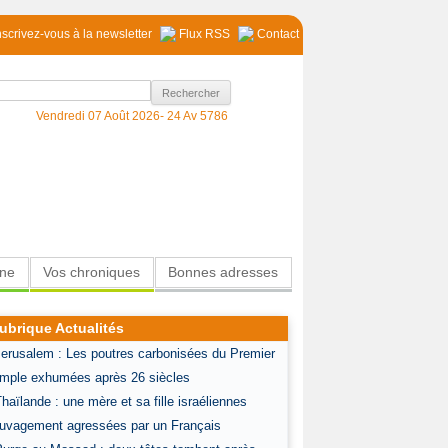
nscrivez-vous à la newsletter
Flux RSS
Contact
Vendredi 07 Août 2026-
24 Av 5786
ine
Vos chroniques
Bonnes adresses
ubrique Actualités
Jerusalem : Les poutres carbonisées du Premier
mple exhumées après 26 siècles
Thaïlande : une mère et sa fille israéliennes
uvagement agressées par un Français