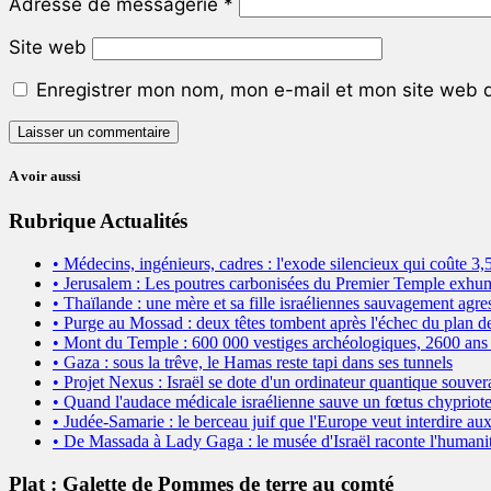
Adresse de messagerie
*
Site web
Enregistrer mon nom, mon e-mail et mon site web 
A voir aussi
Rubrique Actualités
• Médecins, ingénieurs, cadres : l'exode silencieux qui coûte 3,5
• Jerusalem : Les poutres carbonisées du Premier Temple exhum
• Thaïlande : une mère et sa fille israéliennes sauvagement agre
• Purge au Mossad : deux têtes tombent après l'échec du plan d
• Mont du Temple : 600 000 vestiges archéologiques, 2600 ans 
• Gaza : sous la trêve, le Hamas reste tapi dans ses tunnels
• Projet Nexus : Israël se dote d'un ordinateur quantique souver
• Quand l'audace médicale israélienne sauve un fœtus chypriote
• Judée-Samarie : le berceau juif que l'Europe veut interdire aux
• De Massada à Lady Gaga : le musée d'Israël raconte l'humanit
Plat : Galette de Pommes de terre au comté