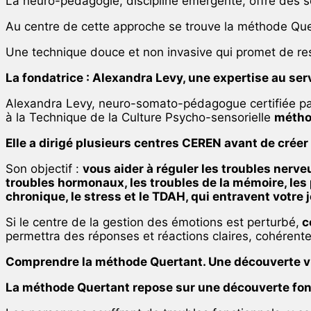
La neuro-pédagogie, discipline émergente, offre des s
Au centre de cette approche se trouve la méthode Que
Une technique douce et non invasive qui promet de res
La fondatrice : Alexandra Levy, une expertise au ser
Alexandra Levy, neuro-somato-pédagogue certifiée par 
à la Technique de la Culture Psycho-sensorielle
métho
Elle a dirigé plusieurs centres CEREN avant de crée
Son objectif :
vous aider à réguler les troubles nerve
troubles hormonaux, les troubles de la mémoire, les 
chronique, le stress et le TDAH, qui entravent votre j
Si le centre de la gestion des émotions est perturbé,
c
permettra des réponses et réactions claires, cohérent
Comprendre la méthode Quertant.
Une découverte v
La méthode Quertant repose sur une découverte fo