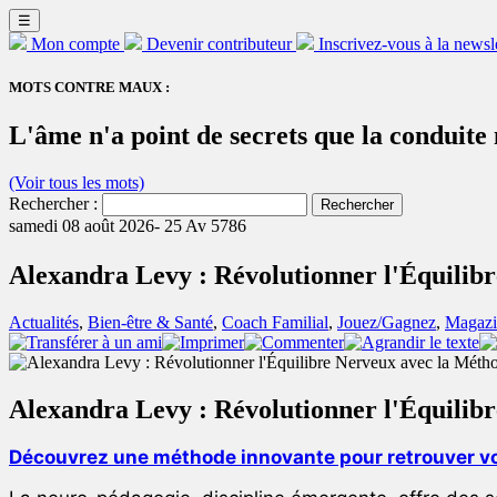
☰
Mon compte
Devenir contributeur
Inscrivez-vous à la newsl
MOTS CONTRE MAUX :
L'âme n'a point de secrets que la conduite 
(Voir tous les mots)
Rechercher :
samedi 08 août 2026-
25 Av 5786
Alexandra Levy : Révolutionner l'Équilib
Actualités
,
Bien-être & Santé
,
Coach Familial
,
Jouez/Gagnez
,
Magazi
Alexandra Levy : Révolutionner l'Équilib
Découvrez une méthode innovante pour retrouver vo