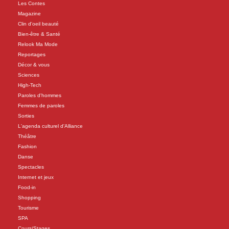
Les Contes
Magazine
Clin d'oeil beauté
Bien-être & Santé
Relook Ma Mode
Reportages
Décor & vous
Sciences
High-Tech
Paroles d'hommes
Femmes de paroles
Sorties
L'agenda culturel d'Alliance
Théâtre
Fashion
Danse
Spectacles
Internet et jeux
Food-in
Shopping
Tourisme
SPA
Cours/Stages