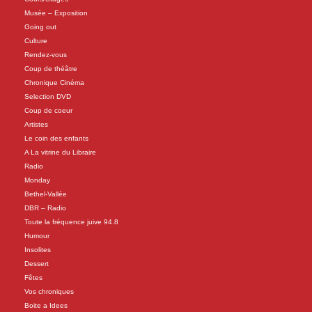
Musée – Exposition
Going out
Culture
Rendez-vous
Coup de théâtre
Chronique Cinéma
Selection DVD
Coup de coeur
Artistes
Le coin des enfants
A La vitrine du Libraire
Radio
Monday
Bethel-Vallée
DBR – Radio
Toute la fréquence juive 94.8
Humour
Insolites
Dessert
Fêtes
Vos chroniques
Boite a Idees