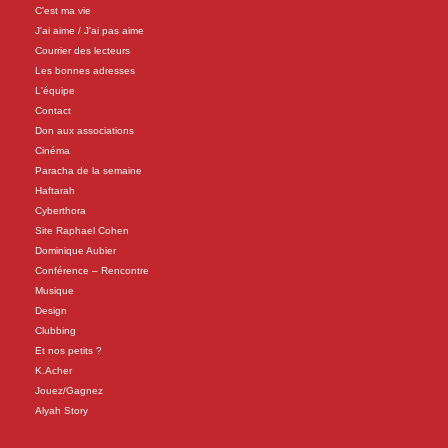
C'est ma vie
J'ai aime / J'ai pas aime
Courrier des lecteurs
Les bonnes adresses
L'équipe
Contact
Don aux associations
Cinéma
Paracha de la semaine
Haftarah
Cyberthora
Site Raphael Cohen
Dominique Aubier
Conférence – Rencontre
Musique
Design
Clubbing
Et nos petits ?
K.Acher
Jouez/Gagnez
Alyah Story