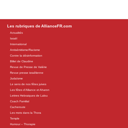
Les rubriques de AllianceFR.com
Actualités
Israël
International
Antisémitisme/Racisme
Contre la désinformation
Billet de Claudine
Revue de Presse de Valérie
Revue presse israélienne
Judaïsme
Le sens de nos fêtes juives
Les fêtes d'Alliance et Aharon
Lettres Hebraiques de Lalou
Coach Familial
Cacheroute
Les mots dans la Thora
Temple
Humour – Thorapie