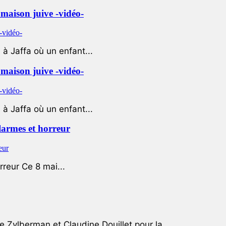
e maison juive -vidéo-
à Jaffa où un enfant...
e maison juive -vidéo-
à Jaffa où un enfant...
 larmes et horreur
rreur Ce 8 mai...
e Zylberman et Claudine Douillet pour la...