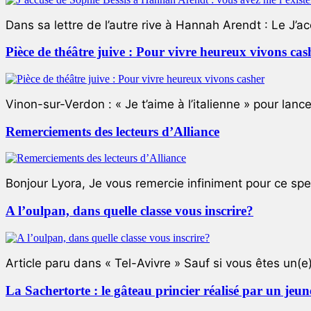
Dans sa lettre de l’autre rive à Hannah Arendt : Le J’a
Pièce de théâtre juive : Pour vivre heureux vivons cas
Vinon-sur-Verdon : « Je t’aime à l’italienne » pour lance
Remerciements des lecteurs d’Alliance
Bonjour Lyora, Je vous remercie infiniment pour ce specta
A l’oulpan, dans quelle classe vous inscrire?
Article paru dans « Tel-Avivre » Sauf si vous êtes un(e)
La Sachertorte : le gâteau princier réalisé par un jeun