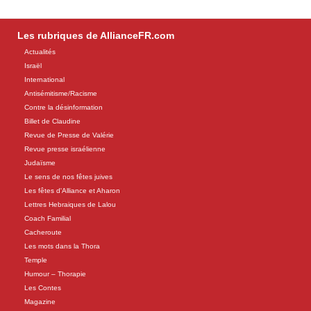
Les rubriques de AllianceFR.com
Actualités
Israël
International
Antisémitisme/Racisme
Contre la désinformation
Billet de Claudine
Revue de Presse de Valérie
Revue presse israélienne
Judaïsme
Le sens de nos fêtes juives
Les fêtes d'Alliance et Aharon
Lettres Hebraiques de Lalou
Coach Familial
Cacheroute
Les mots dans la Thora
Temple
Humour – Thorapie
Les Contes
Magazine