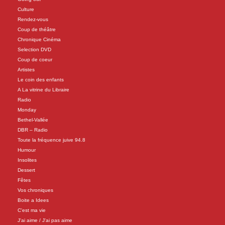
Culture
Rendez-vous
Coup de théâtre
Chronique Cinéma
Selection DVD
Coup de coeur
Artistes
Le coin des enfants
A La vitrine du Libraire
Radio
Monday
Bethel-Vallée
DBR – Radio
Toute la fréquence juive 94.8
Humour
Insolites
Dessert
Fêtes
Vos chroniques
Boite a Idees
C'est ma vie
J'ai aime / J'ai pas aime