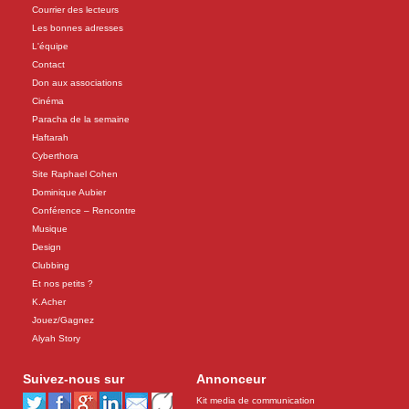
Courrier des lecteurs
Les bonnes adresses
L'équipe
Contact
Don aux associations
Cinéma
Paracha de la semaine
Haftarah
Cyberthora
Site Raphael Cohen
Dominique Aubier
Conférence – Rencontre
Musique
Design
Clubbing
Et nos petits ?
K.Acher
Jouez/Gagnez
Alyah Story
Suivez-nous sur
Annonceur
Kit media de communication