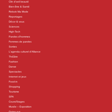
Clin d'oeil beauté
Bien-être & Santé
Relook Ma Mode
Reportages
Décor & vous
Sciences
High-Tech
Paroles d'hommes
Femmes de paroles
Sorties
L'agenda culturel d'Alliance
Théâtre
Fashion
Danse
Spectacles
Internet et jeux
Food-in
Shopping
Tourisme
SPA
Cours/Stages
Musée – Exposition
Going out