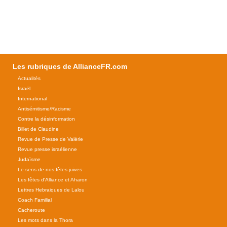
Les rubriques de AllianceFR.com
Actualités
Israël
International
Antisémitisme/Racisme
Contre la désinformation
Billet de Claudine
Revue de Presse de Valérie
Revue presse israélienne
Judaïsme
Le sens de nos fêtes juives
Les fêtes d'Alliance et Aharon
Lettres Hebraiques de Lalou
Coach Familial
Cacheroute
Les mots dans la Thora