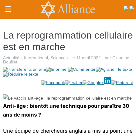
☰
Actualités
La reprogrammation cellulaire
Judaïsme
est en marche
Magazine
Actualités
,
International
,
Sciences
- le
11 avril 2022
-
par
Claudine
Sorties
Douillet
.
Culture
Radio
High-
Tech
Anti-âge : bientôt une technique pour paraître 30
ans de moins ?
Insolites
Cuisine
Une équipe de chercheurs anglais a mis au point une