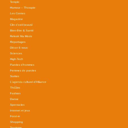
Temple
Humour – Thorapie
Les Contes
Magazine
Clin d'oeil beauté
Bien-être & Santé
Relook Ma Mode
Reportages
Décor & vous
Sciences
High-Tech
Paroles d'hommes
Femmes de paroles
Sorties
L'agenda culturel d'Alliance
Théâtre
Fashion
Danse
Spectacles
Internet et jeux
Food-in
Shopping
Tourisme