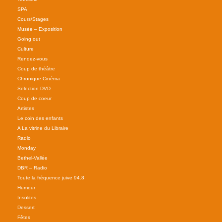
SPA
Cours/Stages
Musée – Exposition
Going out
Culture
Rendez-vous
Coup de théâtre
Chronique Cinéma
Selection DVD
Coup de coeur
Artistes
Le coin des enfants
A La vitrine du Libraire
Radio
Monday
Bethel-Vallée
DBR – Radio
Toute la fréquence juive 94.8
Humour
Insolites
Dessert
Fêtes