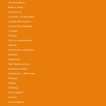
Vos chroniques
Boite a Idees
C'est ma vie
J'ai aime / J'ai pas aime
Courrier des lecteurs
Les bonnes adresses
L'équipe
Contact
Don aux associations
Cinéma
Paracha de la semaine
Haftarah
Cyberthora
Site Raphael Cohen
Dominique Aubier
Conférence – Rencontre
Musique
Design
Clubbing
Et nos petits ?
K.Acher
Jouez/Gagnez