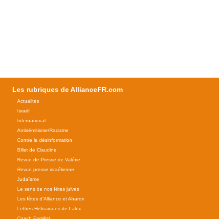
Les rubriques de AllianceFR.com
Actualités
Israël
International
Antisémitisme/Racisme
Contre la désinformation
Billet de Claudine
Revue de Presse de Valérie
Revue presse israélienne
Judaïsme
Le sens de nos fêtes juives
Les fêtes d'Alliance et Aharon
Lettres Hebraiques de Lalou
Coach Familial