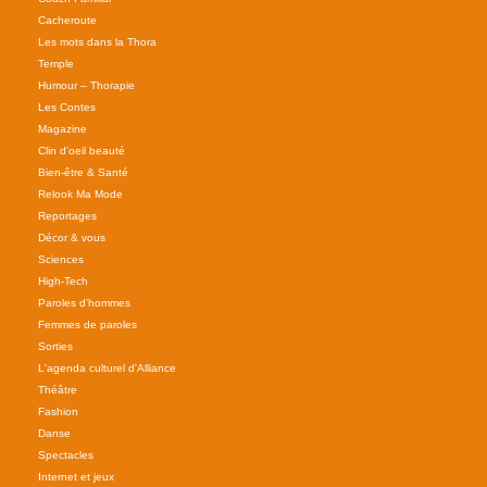
Cacheroute
Les mots dans la Thora
Temple
Humour – Thorapie
Les Contes
Magazine
Clin d'oeil beauté
Bien-être & Santé
Relook Ma Mode
Reportages
Décor & vous
Sciences
High-Tech
Paroles d'hommes
Femmes de paroles
Sorties
L'agenda culturel d'Alliance
Théâtre
Fashion
Danse
Spectacles
Internet et jeux