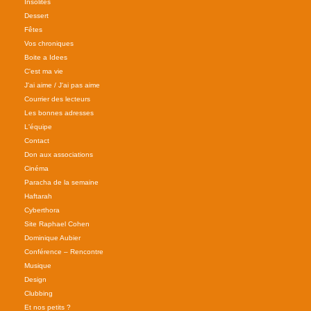
Insolites
Dessert
Fêtes
Vos chroniques
Boite a Idees
C'est ma vie
J'ai aime / J'ai pas aime
Courrier des lecteurs
Les bonnes adresses
L'équipe
Contact
Don aux associations
Cinéma
Paracha de la semaine
Haftarah
Cyberthora
Site Raphael Cohen
Dominique Aubier
Conférence – Rencontre
Musique
Design
Clubbing
Et nos petits ?