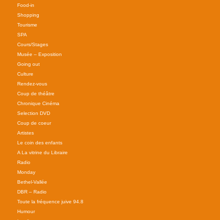
Food-in
Shopping
Tourisme
SPA
Cours/Stages
Musée – Exposition
Going out
Culture
Rendez-vous
Coup de théâtre
Chronique Cinéma
Selection DVD
Coup de coeur
Artistes
Le coin des enfants
A La vitrine du Libraire
Radio
Monday
Bethel-Vallée
DBR – Radio
Toute la fréquence juive 94.8
Humour