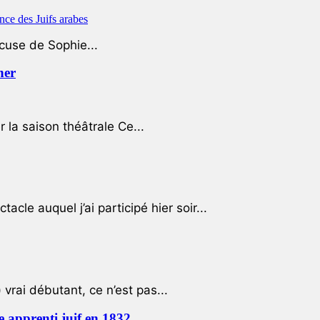
ccuse de Sophie...
her
r la saison théâtrale Ce...
cle auquel j’ai participé hier soir...
 vrai débutant, ce n’est pas...
e apprenti juif en 1832