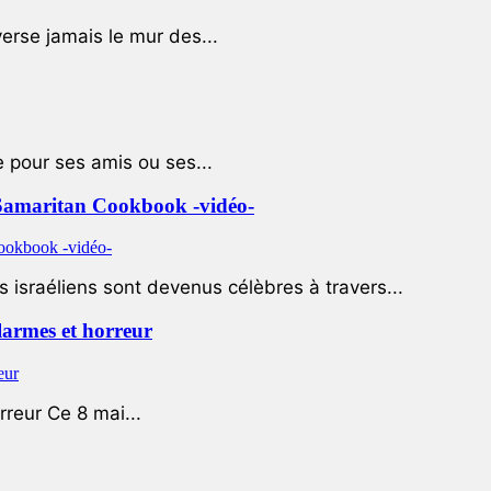
rse jamais le mur des...
e pour ses amis ou ses...
le Samaritan Cookbook -vidéo-
 israéliens sont devenus célèbres à travers...
 larmes et horreur
rreur Ce 8 mai...