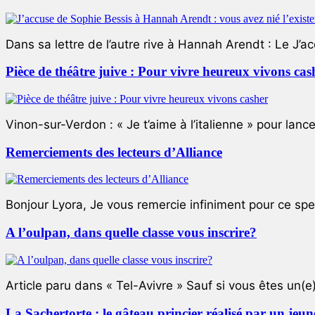
Dans sa lettre de l’autre rive à Hannah Arendt : Le J’a
Pièce de théâtre juive : Pour vivre heureux vivons cas
Vinon-sur-Verdon : « Je t’aime à l’italienne » pour lance
Remerciements des lecteurs d’Alliance
Bonjour Lyora, Je vous remercie infiniment pour ce specta
A l’oulpan, dans quelle classe vous inscrire?
Article paru dans « Tel-Avivre » Sauf si vous êtes un(e)
La Sachertorte : le gâteau princier réalisé par un jeun