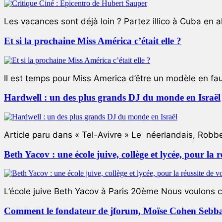
Les vacances sont déjà loin ? Partez illico à Cuba en all
Et si la prochaine Miss América c’était elle ?
ll est temps pour Miss America d’être un modèle en faute
Hardwell : un des plus grands DJ du monde en Israël
Article paru dans « Tel-Avivre » Le néerlandais, Robb
Beth Yacov : une école juive, collège et lycée, pour la r
L’école juive Beth Yacov à Paris 20ème Nous voulons ce 
Comment le fondateur de jforum, Moïse Cohen Sebban,