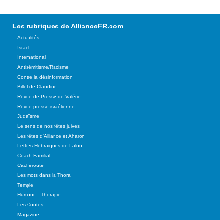
Les rubriques de AllianceFR.com
Actualités
Israël
International
Antisémitisme/Racisme
Contre la désinformation
Billet de Claudine
Revue de Presse de Valérie
Revue presse israélienne
Judaïsme
Le sens de nos fêtes juives
Les fêtes d'Alliance et Aharon
Lettres Hebraiques de Lalou
Coach Familial
Cacheroute
Les mots dans la Thora
Temple
Humour – Thorapie
Les Contes
Magazine