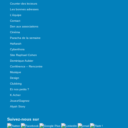
Courrier des lecteurs
Les bonnes adresses
L'équipe
Contact
Don aux associations
Cinéma
Paracha de la semaine
Haftarah
Cyberthora
Site Raphael Cohen
Dominique Aubier
Conférence – Rencontre
Musique
Design
Clubbing
Et nos petits ?
K.Acher
Jouez/Gagnez
Alyah Story
Suivez-nous sur