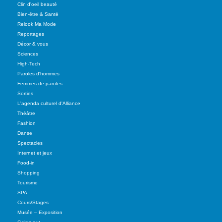
Clin d'oeil beauté
Bien-être & Santé
Relook Ma Mode
Reportages
Décor & vous
Sciences
High-Tech
Paroles d'hommes
Femmes de paroles
Sorties
L'agenda culturel d'Alliance
Théâtre
Fashion
Danse
Spectacles
Internet et jeux
Food-in
Shopping
Tourisme
SPA
Cours/Stages
Musée – Exposition