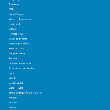
Tourisme
SPA
Cours/Stages
Musée – Exposition
Going out
Culture
Rendez-vous
Coup de théâtre
Chronique Cinéma
Selection DVD
Coup de coeur
Artistes
Le coin des enfants
A La vitrine du Libraire
Radio
Monday
Bethel-Vallée
DBR – Radio
Toute la fréquence juive 94.8
Humour
Insolites
Dessert