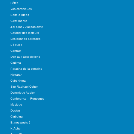
Fêtes
Vos chroniques
Boite a Idees
C'est ma vie
J'ai aime / J'ai pas aime
Courrier des lecteurs
Les bonnes adresses
L'équipe
Contact
Don aux associations
Cinéma
Paracha de la semaine
Haftarah
Cyberthora
Site Raphael Cohen
Dominique Aubier
Conférence – Rencontre
Musique
Design
Clubbing
Et nos petits ?
K.Acher