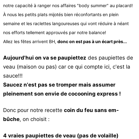
notre capacité à ranger nos affaires "body summer" au placard!
Vos
chroniques
À nous les petits plats mijotés bien réconfortants en plein
semaine et les raclettes langoureuses qui vont réduire à néant
Les
nos efforts tellement approuvés par notre balance!
bonnes
Allez les fêtes arrivent BH,
donc on est pas à un écart près...
adresses
Aujourd'hui
on va se paupiettez
des paupiettes de
veau (maison ou pas) car ce qui compte ici, c'est la
sauce!!!
Saucez n'est pas se tromper mais assumer
pleinement son envie de cocooning express !
Donc pour notre recette
coin du feu sans em-
bûche
, on choisit :
4 vraies paupiettes de veau (pas de volaille)