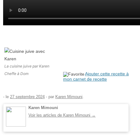
La cuisine juive par Karen
Cheffe à Dom
Ajouter cette recette à
mon carnet de recette
- le
27 septembre 2024
-
par
Karen Mimouni
.
Karen Mimouni
Voir les articles de Karen Mimouni
→