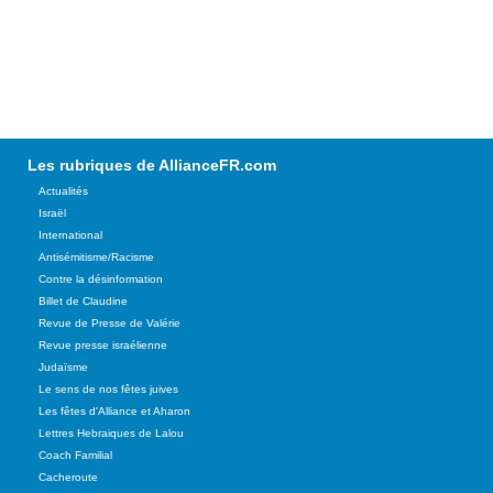
Les rubriques de AllianceFR.com
Actualités
Israël
International
Antisémitisme/Racisme
Contre la désinformation
Billet de Claudine
Revue de Presse de Valérie
Revue presse israélienne
Judaïsme
Le sens de nos fêtes juives
Les fêtes d'Alliance et Aharon
Lettres Hebraiques de Lalou
Coach Familial
Cacheroute