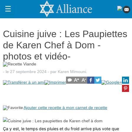
☰
Actualités
Cuisine juive : Les Paupiettes
Judaïsme
de Karen Chef à Dom -
Magazine
photos et vidéo-
Sorties
Culture
- le
27 septembre 2024
-
par
Karen Mimouni
.
Radio
High-
Tech
Ajouter cette recette à mon carnet de recette
Insolites
Cuisine
Ç
a y est, le temps des pluies et du froid arrive plus vote que