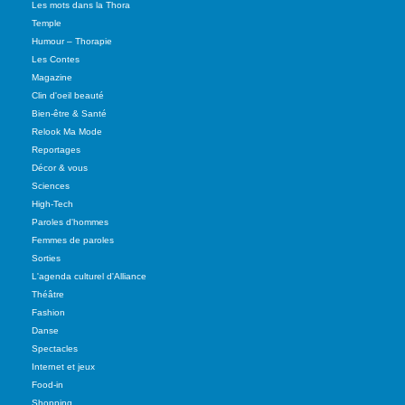
Les mots dans la Thora
Temple
Humour – Thorapie
Les Contes
Magazine
Clin d'oeil beauté
Bien-être & Santé
Relook Ma Mode
Reportages
Décor & vous
Sciences
High-Tech
Paroles d'hommes
Femmes de paroles
Sorties
L'agenda culturel d'Alliance
Théâtre
Fashion
Danse
Spectacles
Internet et jeux
Food-in
Shopping