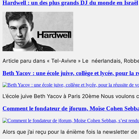
Hardwell : un des plus grands DJ du monde en Israël
Article paru dans « Tel-Avivre » Le néerlandais, Robb
Beth Yacov : une école juive, collège et lycée, pour la r
L’école juive Beth Yacov à Paris 20ème Nous voulons ce 
Comment le fondateur de jforum, Moïse Cohen Sebban,
Alors que j’ai reçu pour la énième fois la newsletter de 