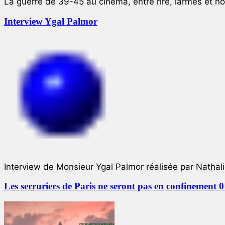
La guerre de 39-45 au cinéma, entre rire, larmes et ho
Interview Ygal Palmor
Interview de Monsieur Ygal Palmor réalisée par Nathali
Les serruriers de Paris ne seront pas en confinement 