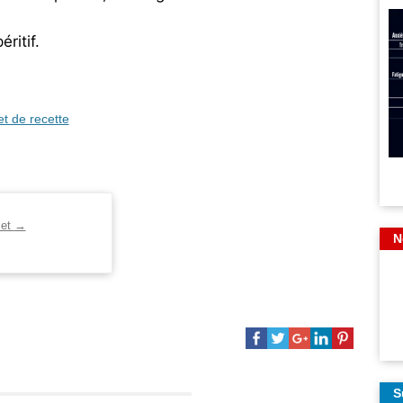
ritif.
et de recette
let
→
N
S