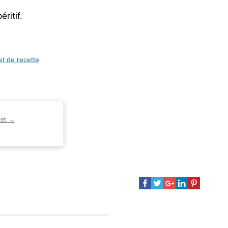
ritif.
et de recette
let
→