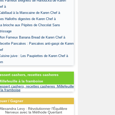
Les Fameux Beignets de Hanoucka de Karen
ef à
Cabillaud à la Marocaine de Karen Chef à
Les Halloths digestes de Karen Chef à
La brioche aux Pépites de Chocolat Sans
trissage
Mon Fameux Banana Bread de Karen Chef à
Recette Pancakes : Pancakes anti-gaspi de Karen
ef
Cuisine juive : Les Paupiettes de Karen Chef à
om
essert cashers, recettes casheres
Millefeuille à la framboise
ouer / Gagner
Alexandra Levy : Révolutionner l'Équilibre
Nerveux avec la Méthode Quertant