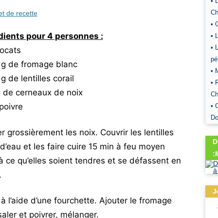
• 
Ch
et de recette
• 
dients pour 4 personnes :
• 
• 
vocats
pé
 g de fromage blanc
• 
g de lentilles corail
• 
g de cerneaux de noix
Ch
 poivre
• 
D
 grossièrement les noix. Couvrir les lentilles
D
 d’eau et les faire cuire 15 min à feu moyen
:
à ce qu’elles soient tendres et se défassent en
.
J
 à l’aide d’une fourchette. Ajouter le fromage
 saler et poivrer, mélanger.