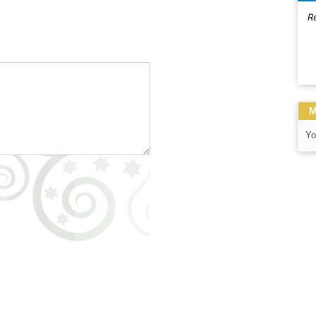
R
M
Yo