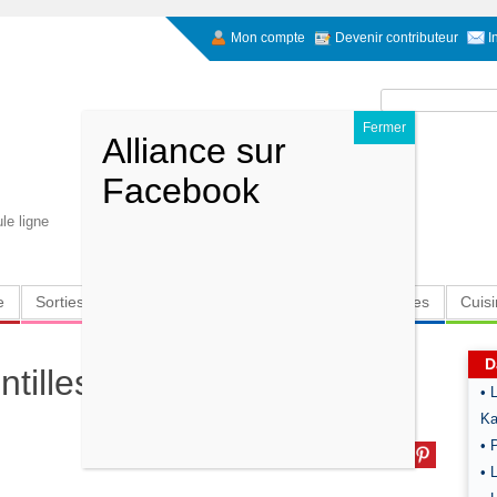
Mon compte
Devenir contributeur
I
Rechercher :
le ligne
e
Sorties
Culture
Radio
High-Tech
Insolites
Cuis
D
tilles corail à l'avocat
• 
Ka
• 
• 