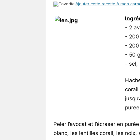
Ajouter cette recette à mon carn
Ingré
- 2 a
- 200
- 200 
- 50 
- sel,
Hacher
corail
jusqu’
purée
Peler l’avocat et l’écraser en purée
blanc, les lentilles corail, les noix,