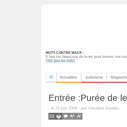
Actualités
Judaïsme
Magazine
MOTS CONTRE MAUX :
Sorties
Il faut lire beaucoup de livres pour trouver une seu
(Voir tous les mots)
Culture
Actualités
Judaïsme
Magazin
Radio
High-
Entrée :Purée de len
Tech
- le
22 juin 2009
-
par
Claudine Douillet
.
Insolites
Cuisine