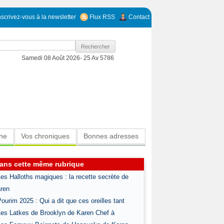
nscrivez-vous à la newsletter
Flux RSS
Contact
Samedi 08 Août 2026-
25 Av 5786
ine
Vos chroniques
Bonnes adresses
ans cette même rubrique
Les Halloths magiques : la recette secrète de
ren
Pourim 2025 : Qui a dit que ces oreilles tant
Les Latkes de Brooklyn de Karen Chef à