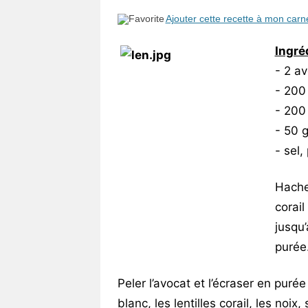
Vos
Ajouter cette recette à mon carn
chroniques
Ingré
Les
- 2 a
bonnes
- 200
adresses
- 200 
- 50 
- sel,
Hacher
corail
jusqu’
purée
Peler l’avocat et l’écraser en purée
blanc, les lentilles corail, les noix,