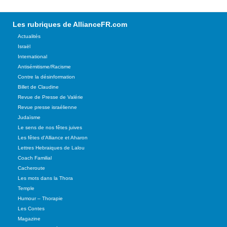
Les rubriques de AllianceFR.com
Actualités
Israël
International
Antisémitisme/Racisme
Contre la désinformation
Billet de Claudine
Revue de Presse de Valérie
Revue presse israélienne
Judaïsme
Le sens de nos fêtes juives
Les fêtes d'Alliance et Aharon
Lettres Hebraiques de Lalou
Coach Familial
Cacheroute
Les mots dans la Thora
Temple
Humour – Thorapie
Les Contes
Magazine