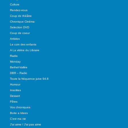
Culture
Rendez-vous
Coup de théâtre
Chronique Cinéma
Selection DVD
Coup de coeur
Artistes
Le coin des enfants
A La vitrine du Libraire
Radio
Monday
Bethel-Vallée
DBR – Radio
Toute la fréquence juive 94.8
Humour
Insolites
Dessert
Fêtes
Vos chroniques
Boite a Idees
C'est ma vie
J'ai aime / J'ai pas aime