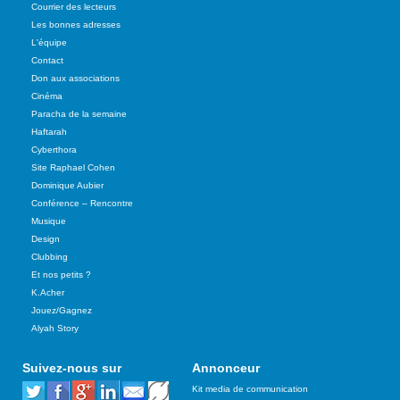
Courrier des lecteurs
Les bonnes adresses
L'équipe
Contact
Don aux associations
Cinéma
Paracha de la semaine
Haftarah
Cyberthora
Site Raphael Cohen
Dominique Aubier
Conférence – Rencontre
Musique
Design
Clubbing
Et nos petits ?
K.Acher
Jouez/Gagnez
Alyah Story
Suivez-nous sur
Annonceur
Kit media de communication