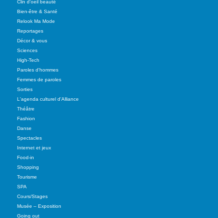
Clin d'oeil beauté
Bien-être & Santé
Relook Ma Mode
Reportages
Décor & vous
Sciences
High-Tech
Paroles d'hommes
Femmes de paroles
Sorties
L'agenda culturel d'Alliance
Théâtre
Fashion
Danse
Spectacles
Internet et jeux
Food-in
Shopping
Tourisme
SPA
Cours/Stages
Musée – Exposition
Going out