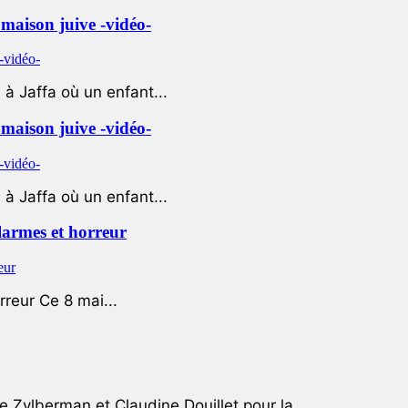
e maison juive -vidéo-
à Jaffa où un enfant...
e maison juive -vidéo-
à Jaffa où un enfant...
 larmes et horreur
rreur Ce 8 mai...
e Zylberman et Claudine Douillet pour la...