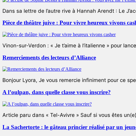
Dans sa lettre de l’autre rive à Hannah Arendt : Le J’a
Pièce de théâtre juive : Pour vivre heureux vivons cas
Vinon-sur-Verdon : « Je t’aime à l’italienne » pour lance
Remerciements des lecteurs d’Alliance
Bonjour Lyora, Je vous remercie infiniment pour ce specta
A l’oulpan, dans quelle classe vous inscrire?
Article paru dans « Tel-Avivre » Sauf si vous êtes un(e)
La Sachertorte : le gâteau princier réalisé par un jeun