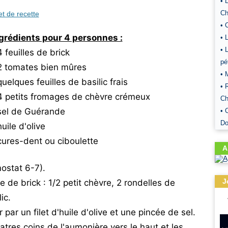
• 
Ch
et de recette
• 
grédients pour 4 personnes :
• 
• 
4 feuilles de brick
pé
2 tomates bien mûres
• 
quelques feuilles de basilic frais
• 
4 petits fromages de chèvre crémeux
Ch
sel de Guérande
• 
D
huile d'olive
cures-dent ou ciboulette
A
ostat 6-7).
J
 de brick : 1/2 petit chèvre, 2 rondelles de
ic.
par un filet d'huile d'olive et une pincée de sel.
atres coins de l'aumonière vers le haut et les