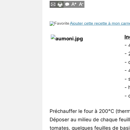
Ajouter cette recette à mon carn
In
- 
- 
- 
- 
- 
- 
- 
Préchauffer le four à 200°C (therm
Déposer au milieu de chaque feuille
tomates, quelques feuilles de basil