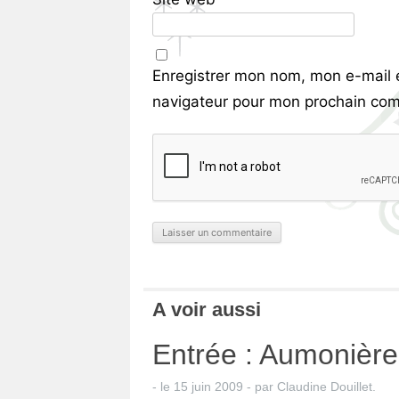
Enregistrer mon nom, mon e-mail 
navigateur pour mon prochain com
A voir aussi
Entrée : Aumonières
- le
15 juin 2009
-
par
Claudine Douillet
.