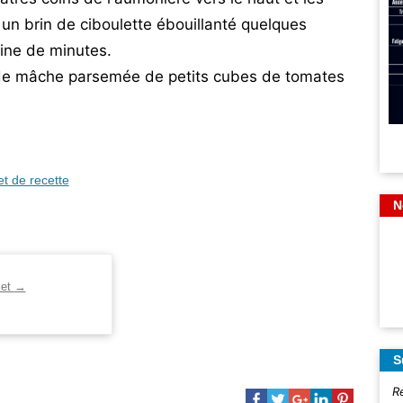
un brin de ciboulette ébouillanté quelques
ine de minutes.
de mâche parsemée de petits cubes de tomates
et de recette
N
let
→
S
R