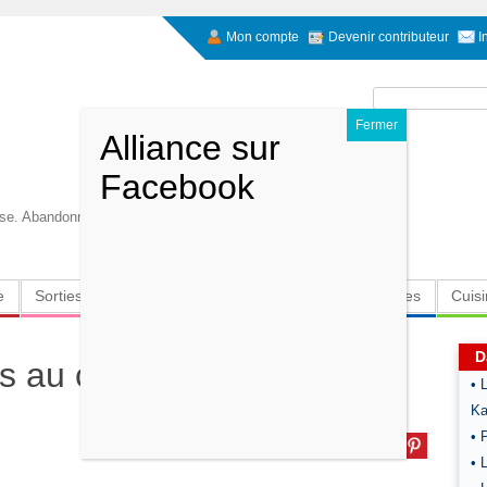
Mon compte
Devenir contributeur
I
Rechercher :
euse. Abandonnez vos peurs elles vous limitent..
e
Sorties
Culture
Radio
High-Tech
Insolites
Cuis
D
 au chèvre et basilic
• 
Ka
• 
• 