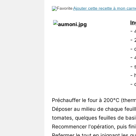
Vos
Ajouter cette recette à mon carn
chroniques
In
Les
- 
bonnes
- 
adresses
- 
- 
- 
- 
- 
Préchauffer le four à 200°C (therm
Déposer au milieu de chaque feuille
tomates, quelques feuilles de basil
Recommencer l'opération, puis finir 
Refermer le tout en joignant les qu