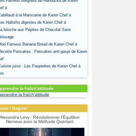
Les Fameux Beignets de Hanoucka de Karen
ef à
Cabillaud à la Marocaine de Karen Chef à
Les Halloths digestes de Karen Chef à
La brioche aux Pépites de Chocolat Sans
trissage
Mon Fameux Banana Bread de Karen Chef à
Recette Pancakes : Pancakes anti-gaspi de Karen
ef
Cuisine juive : Les Paupiettes de Karen Chef à
om
pprendre la fraîch'attitude
ouer / Gagner
Alexandra Levy : Révolutionner l'Équilibre
Nerveux avec la Méthode Quertant