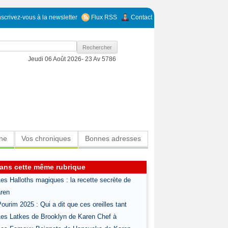
nscrivez-vous à la newsletter
Flux RSS
Contact
Jeudi 06 Août 2026-
23 Av 5786
ine
Vos chroniques
Bonnes adresses
ans cette même rubrique
Les Halloths magiques : la recette secrète de
ren
Pourim 2025 : Qui a dit que ces oreilles tant
Les Latkes de Brooklyn de Karen Chef à