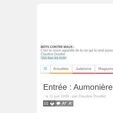
Actualités
Judaïsme
Magazine
MOTS CONTRE MAUX :
Sorties
C'est la vision agrandie de la vie qui la rend joy
Claudine Douillet
(Voir tous les mots)
Culture
Actualités
Judaïsme
Magazin
Radio
High-
Entrée : Aumonières
Tech
- le
15 juin 2009
-
par
Claudine Douillet
.
Insolites
Cuisine