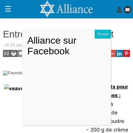
☰
Actualités
Entrée : Velouté à l'avocat
Judaïsme
- le
15 septembre 2009
-
par
Claudine Douillet
.
Magazine
Sorties
Culture
Ajouter cette recette à mon carnet de recette
Radio
Ingrédients pour
4 personnes :
High-
Tech
- 2 avocats
- 1 pincée de
Insolites
curry en poudre
Cuisine
- 200 g de crème