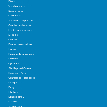
Fêtes
Vos chroniques
Boite a Idees
C'est ma vie
J'ai aime / J'ai pas aime
Courrier des lecteurs
Les bonnes adresses
L'équipe
Contact
Don aux associations
Cinéma
Paracha de la semaine
Haftarah
Cyberthora
Site Raphael Cohen
Dominique Aubier
Conférence – Rencontre
Musique
Design
Clubbing
Et nos petits ?
K.Acher
Jouez/Gagnez