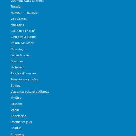
Les mots dans la Thora
Temple
Humour – Thorapie
Les Contes
Magazine
Clin d'oeil beauté
Bien-être & Santé
Relook Ma Mode
Reportages
Décor & vous
Sciences
High-Tech
Paroles d'hommes
Femmes de paroles
Sorties
L'agenda culturel d'Alliance
Théâtre
Fashion
Danse
Spectacles
Internet et jeux
Food-in
Shopping