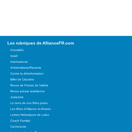
Les rubriques de AllianceFR.com
Actualités
Israël
International
Antisémitisme/Racisme
Contre la désinformation
Billet de Claudine
Revue de Presse de Valérie
Revue presse israélienne
Judaïsme
Le sens de nos fêtes juives
Les fêtes d'Alliance et Aharon
Lettres Hebraiques de Lalou
Coach Familial
Cacheroute