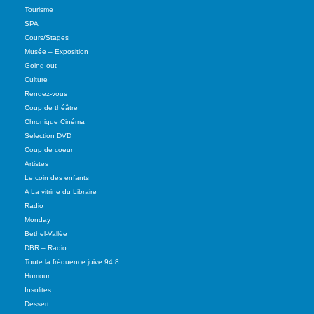
Tourisme
SPA
Cours/Stages
Musée – Exposition
Going out
Culture
Rendez-vous
Coup de théâtre
Chronique Cinéma
Selection DVD
Coup de coeur
Artistes
Le coin des enfants
A La vitrine du Libraire
Radio
Monday
Bethel-Vallée
DBR – Radio
Toute la fréquence juive 94.8
Humour
Insolites
Dessert