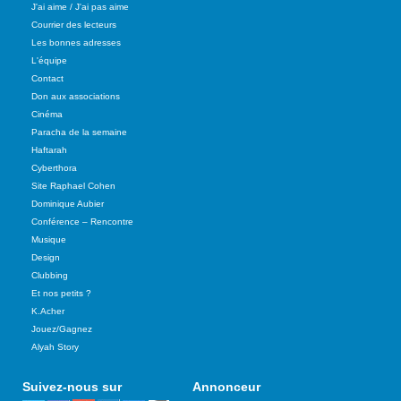
J'ai aime / J'ai pas aime
Courrier des lecteurs
Les bonnes adresses
L'équipe
Contact
Don aux associations
Cinéma
Paracha de la semaine
Haftarah
Cyberthora
Site Raphael Cohen
Dominique Aubier
Conférence – Rencontre
Musique
Design
Clubbing
Et nos petits ?
K.Acher
Jouez/Gagnez
Alyah Story
Suivez-nous sur
Annonceur