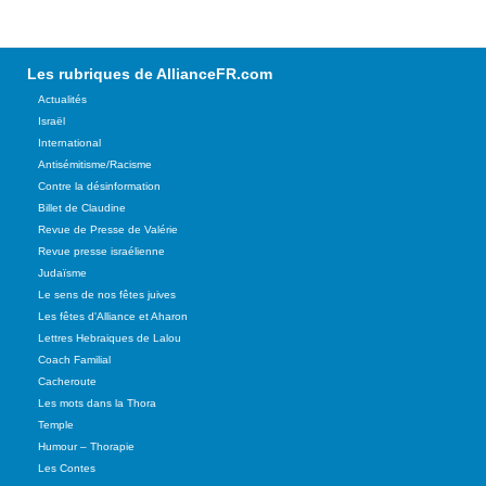
Les rubriques de AllianceFR.com
Actualités
Israël
International
Antisémitisme/Racisme
Contre la désinformation
Billet de Claudine
Revue de Presse de Valérie
Revue presse israélienne
Judaïsme
Le sens de nos fêtes juives
Les fêtes d'Alliance et Aharon
Lettres Hebraiques de Lalou
Coach Familial
Cacheroute
Les mots dans la Thora
Temple
Humour – Thorapie
Les Contes