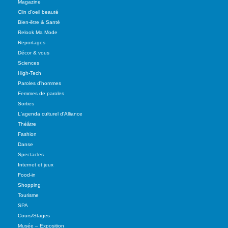
Magazine
Clin d'oeil beauté
Bien-être & Santé
Relook Ma Mode
Reportages
Décor & vous
Sciences
High-Tech
Paroles d'hommes
Femmes de paroles
Sorties
L'agenda culturel d'Alliance
Théâtre
Fashion
Danse
Spectacles
Internet et jeux
Food-in
Shopping
Tourisme
SPA
Cours/Stages
Musée – Exposition