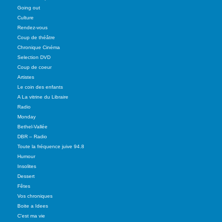
Going out
Culture
Rendez-vous
Coup de théâtre
Chronique Cinéma
Selection DVD
Coup de coeur
Artistes
Le coin des enfants
A La vitrine du Libraire
Radio
Monday
Bethel-Vallée
DBR – Radio
Toute la fréquence juive 94.8
Humour
Insolites
Dessert
Fêtes
Vos chroniques
Boite a Idees
C'est ma vie