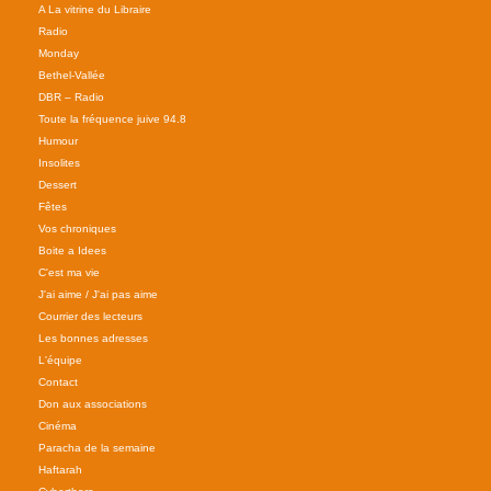
A La vitrine du Libraire
Radio
Monday
Bethel-Vallée
DBR – Radio
Toute la fréquence juive 94.8
Humour
Insolites
Dessert
Fêtes
Vos chroniques
Boite a Idees
C'est ma vie
J'ai aime / J'ai pas aime
Courrier des lecteurs
Les bonnes adresses
L'équipe
Contact
Don aux associations
Cinéma
Paracha de la semaine
Haftarah