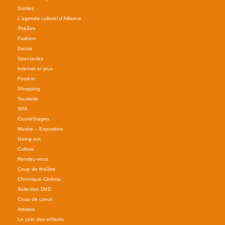
Sorties
L'agenda culturel d'Alliance
Théâtre
Fashion
Danse
Spectacles
Internet et jeux
Food-in
Shopping
Tourisme
SPA
Cours/Stages
Musée – Exposition
Going out
Culture
Rendez-vous
Coup de théâtre
Chronique Cinéma
Selection DVD
Coup de coeur
Artistes
Le coin des enfants