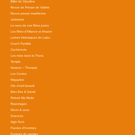
Billet de Claudine
Revue de Presse de Valérie
Revue presse israélienne
Judaïsme
Le sens de nos fêtes juives
Les fêtes d'Alliance et Aharon
Lettres Hebraiques de Lalou
Coach Familial
Cacheroute
Les mots dans la Thora
Temple
Humour – Thorapie
Les Contes
Magazine
Clin d'oeil beauté
Bien-être & Santé
Relook Ma Mode
Reportages
Décor & vous
Sciences
High-Tech
Paroles d'hommes
Femmes de paroles