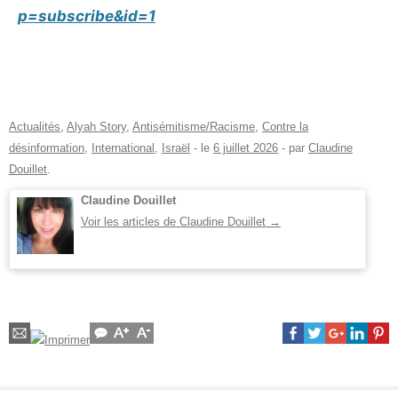
p=subscribe&id=1
Actualités
,
Alyah Story
,
Antisémitisme/Racisme
,
Contre la
désinformation
,
International
,
Israël
- le
6 juillet 2026
-
par
Claudine
Douillet
.
Claudine Douillet
Voir les articles de Claudine Douillet
→