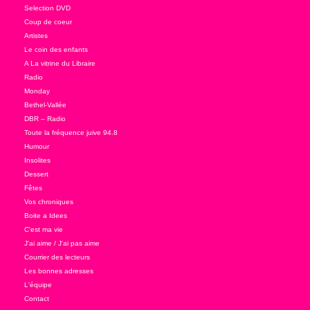
Selection DVD
Coup de coeur
Artistes
Le coin des enfants
A La vitrine du Libraire
Radio
Monday
Bethel-Vallée
DBR – Radio
Toute la fréquence juive 94.8
Humour
Insolites
Dessert
Fêtes
Vos chroniques
Boite a Idees
C'est ma vie
J'ai aime / J'ai pas aime
Courrier des lecteurs
Les bonnes adresses
L'équipe
Contact