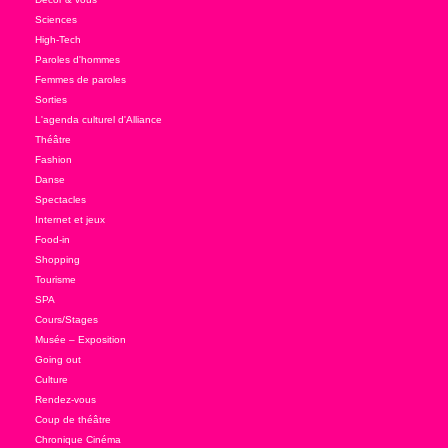
Sciences
High-Tech
Paroles d'hommes
Femmes de paroles
Sorties
L'agenda culturel d'Alliance
Théâtre
Fashion
Danse
Spectacles
Internet et jeux
Food-in
Shopping
Tourisme
SPA
Cours/Stages
Musée – Exposition
Going out
Culture
Rendez-vous
Coup de théâtre
Chronique Cinéma