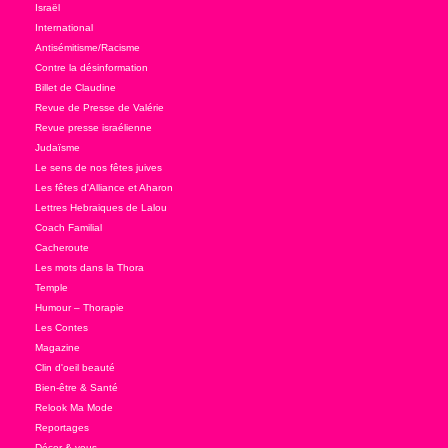
Israël
International
Antisémitisme/Racisme
Contre la désinformation
Billet de Claudine
Revue de Presse de Valérie
Revue presse israélienne
Judaïsme
Le sens de nos fêtes juives
Les fêtes d'Alliance et Aharon
Lettres Hebraiques de Lalou
Coach Familial
Cacheroute
Les mots dans la Thora
Temple
Humour – Thorapie
Les Contes
Magazine
Clin d'oeil beauté
Bien-être & Santé
Relook Ma Mode
Reportages
Décor & vous