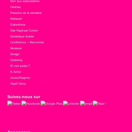
Don aux associations
Cinéma
Paracha de la semaine
Haftarah
Cyberthora
Site Raphael Cohen
Dominique Aubier
Conférence – Rencontre
Musique
Design
Clubbing
Et nos petits ?
K.Acher
Jouez/Gagnez
Alyah Story
Suivez-nous sur