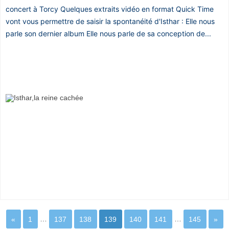
concert à Torcy Quelques extraits vidéo en format Quick Time
vont vous permettre de saisir la spontanéité d'Isthar : Elle nous
parle son dernier album Elle nous parle de sa conception de...
«
1
…
137
138
139
140
141
…
145
»