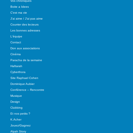
Vos chroniques
Boite a Idees
C'est ma vie
J'ai aime / J'ai pas aime
Courrier des lecteurs
Les bonnes adresses
L'équipe
Contact
Don aux associations
Cinéma
Paracha de la semaine
Haftarah
Cyberthora
Site Raphael Cohen
Dominique Aubier
Conférence – Rencontre
Musique
Design
Clubbing
Et nos petits ?
K.Acher
Jouez/Gagnez
Alyah Story