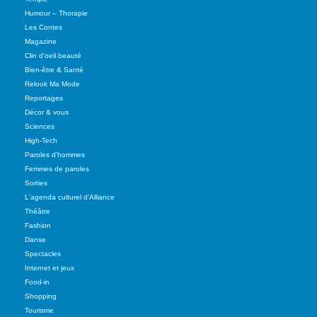
Humour – Thorapie
Les Contes
Magazine
Clin d'oeil beauté
Bien-être & Santé
Relook Ma Mode
Reportages
Décor & vous
Sciences
High-Tech
Paroles d'hommes
Femmes de paroles
Sorties
L'agenda culturel d'Alliance
Théâtre
Fashion
Danse
Spectacles
Internet et jeux
Food-in
Shopping
Tourisme