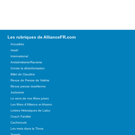
Les rubriques de AllianceFR.com
Actualités
Israël
International
Antisémitisme/Racisme
Contre la désinformation
Billet de Claudine
Revue de Presse de Valérie
Revue presse israélienne
Judaïsme
Le sens de nos fêtes juives
Les fêtes d'Alliance et Aharon
Lettres Hebraiques de Lalou
Coach Familial
Cacheroute
Les mots dans la Thora
Temple