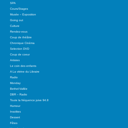
SPA
Cours/Stages
Musée – Exposition
Going out
Culture
Rendez-vous
Coup de théâtre
Chronique Cinéma
Selection DVD
Coup de coeur
Artistes
Le coin des enfants
A La vitrine du Libraire
Radio
Monday
Bethel-Vallée
DBR – Radio
Toute la fréquence juive 94.8
Humour
Insolites
Dessert
Fêtes