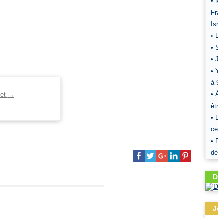
• 
Fr
Is
• 
• 
• 
• 
à 
• 
let
→
êt
• 
cé
• 
dé
D
J