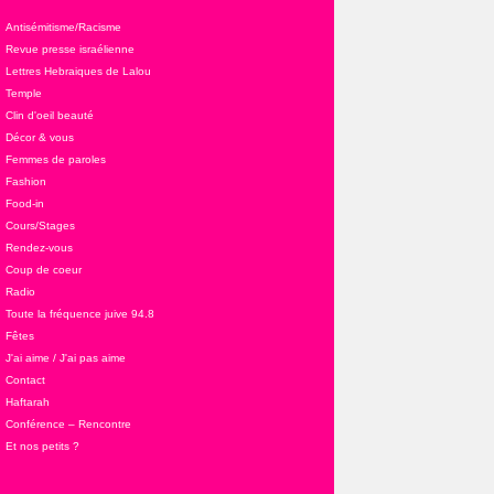
Antisémitisme/Racisme
Revue presse israélienne
Lettres Hebraiques de Lalou
Temple
Clin d'oeil beauté
Décor & vous
Femmes de paroles
Fashion
Food-in
Cours/Stages
Rendez-vous
Coup de coeur
Radio
Toute la fréquence juive 94.8
Fêtes
J'ai aime / J'ai pas aime
Contact
Haftarah
Conférence – Rencontre
Et nos petits ?