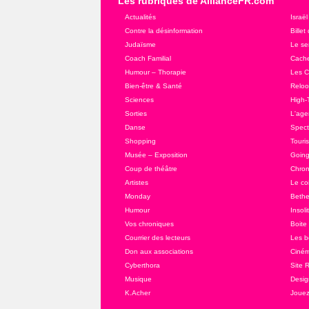
Les rubriques de AllianceFR.com
Actualités
Israël
Contre la désinformation
Billet
Judaïsme
Le se
Coach Familial
Cache
Humour – Thorapie
Les C
Bien-être & Santé
Relo
Sciences
High-
Sorties
L'agen
Danse
Spect
Shopping
Touri
Musée – Exposition
Going
Coup de théâtre
Chron
Artistes
Le co
Monday
Bethe
Humour
Insoli
Vos chroniques
Boite
Courrier des lecteurs
Les b
Don aux associations
Ciné
Cyberthora
Site 
Musique
Desig
K.Acher
Joue