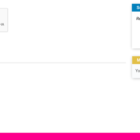
S
R
M
Yo