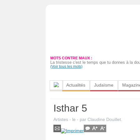
Actualités
Judaïsme
Magazine
MOTS CONTRE MAUX :
Sorties
La tristesse c'est le temps que tu donnes à la do
(Voir tous les mots)
Culture
Actualités
Judaïsme
Magazin
Radio
High-
Isthar 5
Tech
Artistes
- le
-
par
Claudine Douillet
.
Insolites
Cuisine