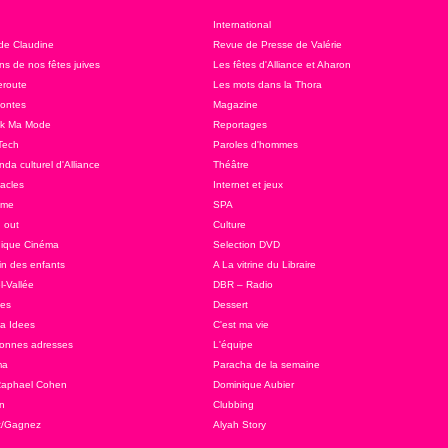
International
 de Claudine
Revue de Presse de Valérie
ns de nos fêtes juives
Les fêtes d'Alliance et Aharon
route
Les mots dans la Thora
ontes
Magazine
ok Ma Mode
Reportages
Tech
Paroles d'hommes
da culturel d'Alliance
Théâtre
acles
Internet et jeux
sme
SPA
 out
Culture
ique Cinéma
Selection DVD
in des enfants
A La vitrine du Libraire
l-Vallée
DBR – Radio
tes
Dessert
 a Idees
C'est ma vie
onnes adresses
L'équipe
ma
Paracha de la semaine
Raphael Cohen
Dominique Aubier
n
Clubbing
z/Gagnez
Alyah Story