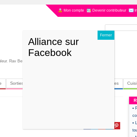
Mon compte
Devenir contributeur
I
Rechercher :
uleur. Rav Benchetrit
e
Sorties
Culture
Radio
High-Tech
Insolites
Cuis
R
• 
co
• 
to