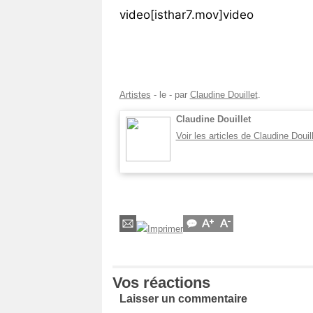
video[isthar7.mov]video
Vos
chroniques
Les
bonnes
adresses
Artistes
- le
-
par
Claudine Douillet
.
Claudine Douillet
Voir les articles de Claudine Douil
Vos réactions
Laisser un commentaire