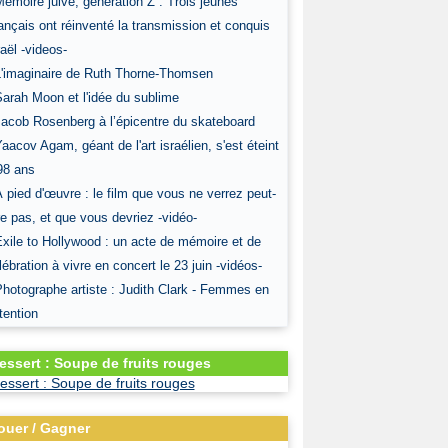
Mémoire juive, génération Z : Trois jeunes
ançais ont réinventé la transmission et conquis
raël -videos-
L'imaginaire de Ruth Thorne-Thomsen
Sarah Moon et l'idée du sublime
Jacob Rosenberg à l’épicentre du skateboard
Yaacov Agam, géant de l'art israélien, s'est éteint
98 ans
À pied d'œuvre : le film que vous ne verrez peut-
re pas, et que vous devriez -vidéo-
Exile to Hollywood : un acte de mémoire et de
lébration à vivre en concert le 23 juin -vidéos-
Photographe artiste : Judith Clark - Femmes en
tention
essert : Soupe de fruits rouges
ouer / Gagner