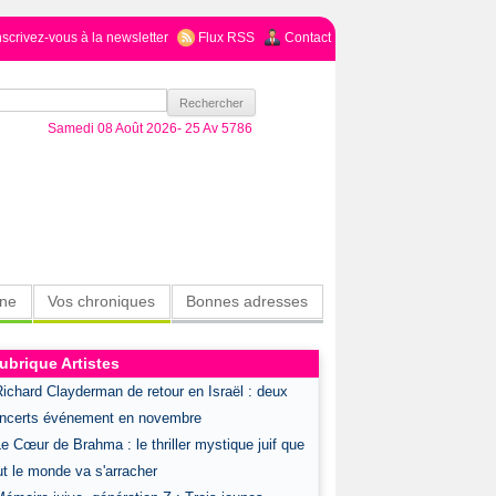
nscrivez-vous à la newsletter
Flux RSS
Contact
Samedi 08 Août 2026-
25 Av 5786
ine
Vos chroniques
Bonnes adresses
ubrique Artistes
Richard Clayderman de retour en Israël : deux
ncerts événement en novembre
Le Cœur de Brahma : le thriller mystique juif que
ut le monde va s'arracher