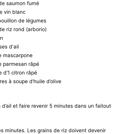
 de saumon fumé
e vin blanc
 bouillon de légumes
e riz rond (arborio)
on
es d'ail
de mascarpone
e parmesan râpé
e d’1 citron râpé
ères à soupe d’huile d’olive
 d’ail et faire revenir 5 minutes dans un faitout
ues minutes. Les grains de riz doivent devenir