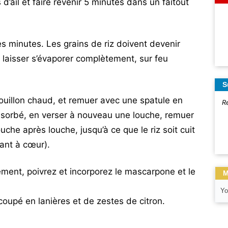
 d’ail et faire revenir 5 minutes dans un faitout
ues minutes. Les grains de riz doivent devenir
t laisser s’évaporer complètement, sur feu
S
ouillon chaud, et remuer avec une spatule en
R
absorbé, en verser à nouveau une louche, remuer
uche après louche, jusqu’à ce que le riz soit cuit
ant à cœur).
rement, poivrez et incorporez le mascarpone et le
M
Yo
upé en lanières et de zestes de citron.