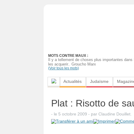
Actualités
Judaïsme
Magazine
MOTS CONTRE MAUX :
Sorties
Il y a tellement de choses plus importantes dans la
les acquerir.. Groucho Marx
(Voir tous les mots)
Culture
Actualités
Judaïsme
Magazin
Radio
High-
Plat : Risotto de 
Tech
- le
5 octobre 2009
-
par
Claudine Douillet
.
Insolites
Cuisine