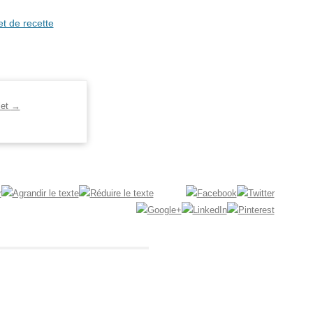
et de recette
let
→