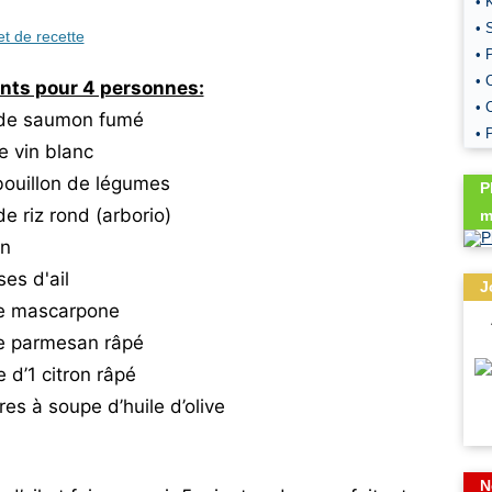
• 
• 
et de recette
• 
• 
ents pour 4 personnes:
• 
 de saumon fumé
• 
e vin blanc
 bouillon de légumes
P
e riz rond (arborio)
m
on
es d'ail
J
de mascarpone
e parmesan râpé
e d’1 citron râpé
ères à soupe d’huile d’olive
N