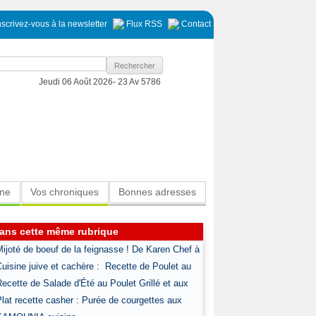
nscrivez-vous à la newsletter
Flux RSS
Contact
Jeudi 06 Août 2026-
23 Av 5786
ine
Vos chroniques
Bonnes adresses
ans cette même rubrique
Mijoté de boeuf de la feignasse ! De Karen Chef à
Cuisine juive et cachère : Recette de Poulet au
Recette de Salade d'Été au Poulet Grillé et aux
Plat recette casher : Purée de courgettes aux