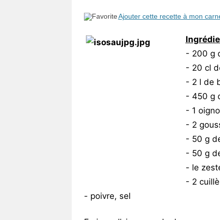
Vos
Ajouter cette recette à mon carn
chroniques
Ingrédi
Les
- 200 g
bonnes
adresses
- 20 cl d
- 2 l de
- 450 g d
- 1 oign
- 2 gouss
- 50 g 
- 50 g d
- le zest
- 2 cuill
- poivre, sel