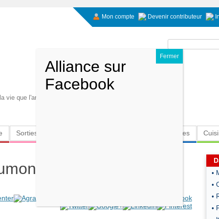
Mon compte
Devenir contributeur
I
Rechercher :
 vie que l'argent, mais il faut tellement d'argent pour
e
Sorties
Culture
Radio
High-Tech
Insolites
Cuis
D
saumon fumé
• 
• 
• 
• 