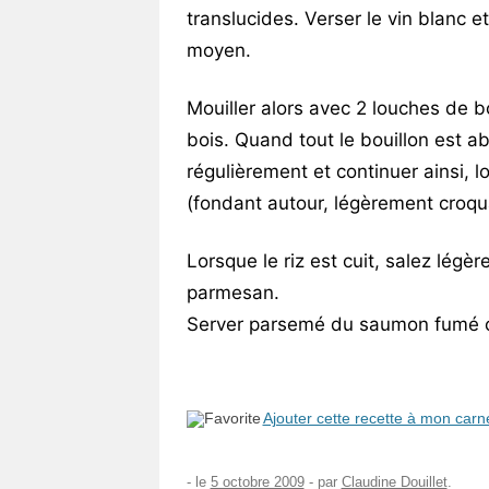
translucides. Verser le vin blanc e
moyen.
Mouiller alors avec 2 louches de b
bois. Quand tout le bouillon est 
régulièrement et continuer ainsi, lo
(fondant autour, légèrement croqu
Lorsque le riz est cuit, salez légè
parmesan.
Server parsemé du saumon fumé co
Ajouter cette recette à mon carn
- le
5 octobre 2009
-
par
Claudine Douillet
.