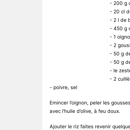
- 200 g
- 20 cl d
- 2 l de
- 450 g d
- 1 oign
- 2 gouss
- 50 g 
- 50 g d
- le zest
- 2 cuill
- poivre, sel
Emincer l’oignon, peler les gousses
avec l’huile d’olive, à feu doux.
Ajouter le riz faites revenir quelq