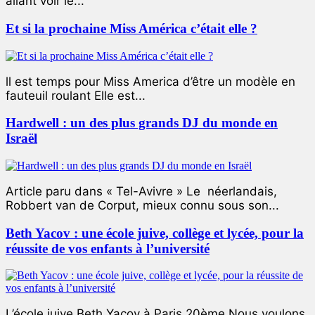
allant voir le...
Et si la prochaine Miss América c’était elle ?
ll est temps pour Miss America d’être un modèle en
fauteuil roulant Elle est...
Hardwell : un des plus grands DJ du monde en
Israël
Article paru dans « Tel-Avivre » Le néerlandais,
Robbert van de Corput, mieux connu sous son...
Beth Yacov : une école juive, collège et lycée, pour la
réussite de vos enfants à l’université
L’école juive Beth Yacov à Paris 20ème Nous voulons