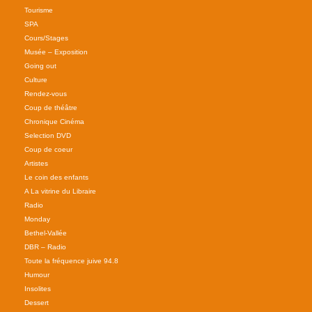
Tourisme
SPA
Cours/Stages
Musée – Exposition
Going out
Culture
Rendez-vous
Coup de théâtre
Chronique Cinéma
Selection DVD
Coup de coeur
Artistes
Le coin des enfants
A La vitrine du Libraire
Radio
Monday
Bethel-Vallée
DBR – Radio
Toute la fréquence juive 94.8
Humour
Insolites
Dessert