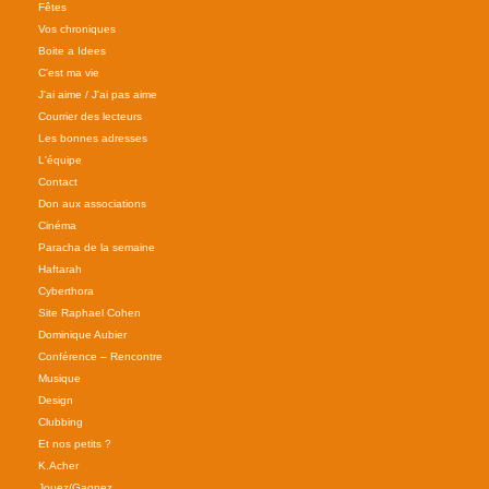
Fêtes
Vos chroniques
Boite a Idees
C'est ma vie
J'ai aime / J'ai pas aime
Courrier des lecteurs
Les bonnes adresses
L'équipe
Contact
Don aux associations
Cinéma
Paracha de la semaine
Haftarah
Cyberthora
Site Raphael Cohen
Dominique Aubier
Conférence – Rencontre
Musique
Design
Clubbing
Et nos petits ?
K.Acher
Jouez/Gagnez