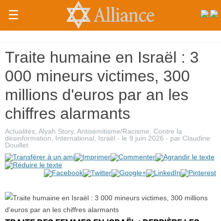
☰
Actualités
Traite humaine en Israël : 3
Judaïsme
000 mineurs victimes, 300
Magazine
millions d'euros par an les
Sorties
chiffres alarmants
Culture
Actualités
,
Alyah Story
,
Antisémitisme/Racisme
,
Contre la
Radio
désinformation
,
International
,
Israël
- le
9 juin 2026
-
par
Claudine
Douillet
.
High-
Tech
Insolites
Cuisine