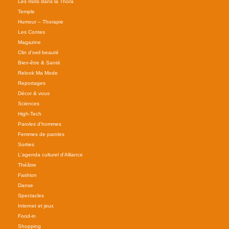
Les mots dans la Thora
Temple
Humour – Thorapie
Les Contes
Magazine
Clin d'oeil beauté
Bien-être & Santé
Relook Ma Mode
Reportages
Décor & vous
Sciences
High-Tech
Paroles d'hommes
Femmes de paroles
Sorties
L'agenda culturel d'Alliance
Théâtre
Fashion
Danse
Spectacles
Internet et jeux
Food-in
Shopping