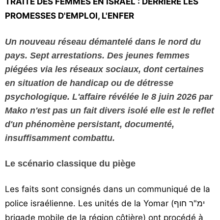
TRAITE DES FEMMES EN ISRAËL : DERRIÈRE LES
Vos
PROMESSES D'EMPLOI, L'ENFER
chroniques
Un nouveau réseau démantelé dans le nord du
Les
pays. Sept arrestations. Des jeunes femmes
bonnes
adresses
piégées via les réseaux sociaux, dont certaines
en situation de handicap ou de détresse
psychologique. L'affaire révélée le 8 juin 2026 par
Mako n'est pas un fait divers isolé elle est le reflet
d'un phénomène persistant, documenté,
insuffisamment combattu.
Le scénario classique du piège
Les faits sont consignés dans un communiqué de la
police israélienne. Les unités de la Yomar (ימ"ר חוף
brigade mobile de la région côtière) ont procédé à