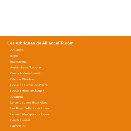
Les rubriques de AllianceFR.com
Actualités
Israël
International
Antisémitisme/Racisme
Contre la désinformation
Billet de Claudine
Revue de Presse de Valérie
Revue presse israélienne
Judaïsme
Le sens de nos fêtes juives
Les fêtes d'Alliance et Aharon
Lettres Hebraiques de Lalou
Coach Familial
Cacheroute