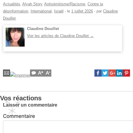
Actualités
,
Alyah Story
,
Antisémitisme/Racisme
,
Contre la
désinformation
,
International
,
Israël
- le
1 juillet 2026
-
par
Claudine
Douillet
.
Claudine Douillet
Voir les articles de Claudine Douillet
→
Vos réactions
Laisser un commentaire
Commentaire