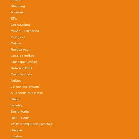
Shopping
Tourisme
SPA
Cours/Stages
Musée – Exposition
Going out
Culture
Rendez-vous
Coup de théâtre
Chronique Cinéma
Selection DVD
Coup de coeur
Artistes
Le coin des enfants
A La vitrine du Libraire
Radio
Monday
Bethel-Vallée
DBR – Radio
Toute la fréquence juive 94.8
Humour
Insolites