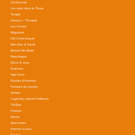
Cacheroute
Les mots dans la Thora
Temple
Humour – Thorapie
Les Contes
Magazine
Clin d'oeil beauté
Bien-être & Santé
Relook Ma Mode
Reportages
Décor & vous
Sciences
High-Tech
Paroles d'hommes
Femmes de paroles
Sorties
L'agenda culturel d'Alliance
Théâtre
Fashion
Danse
Spectacles
Internet et jeux
Food-in