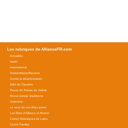
Les rubriques de AllianceFR.com
Actualités
Israël
International
Antisémitisme/Racisme
Contre la désinformation
Billet de Claudine
Revue de Presse de Valérie
Revue presse israélienne
Judaïsme
Le sens de nos fêtes juives
Les fêtes d'Alliance et Aharon
Lettres Hebraiques de Lalou
Coach Familial