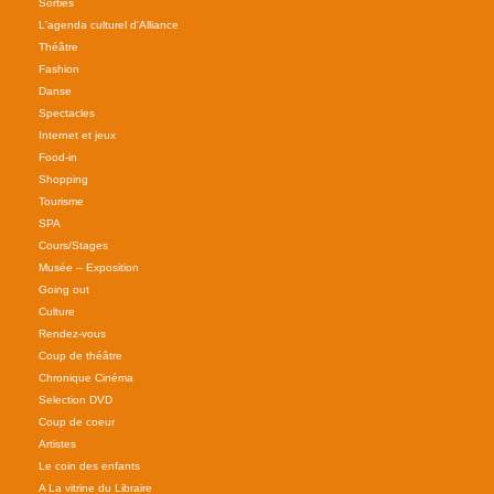
Sorties
L'agenda culturel d'Alliance
Théâtre
Fashion
Danse
Spectacles
Internet et jeux
Food-in
Shopping
Tourisme
SPA
Cours/Stages
Musée – Exposition
Going out
Culture
Rendez-vous
Coup de théâtre
Chronique Cinéma
Selection DVD
Coup de coeur
Artistes
Le coin des enfants
A La vitrine du Libraire