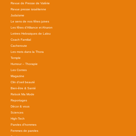
Revue de Presse de Valérie
Revue presse israélienne
Judaïsme
Le sens de nos fêtes juives
Les fêtes d'Alliance et Aharon
Lettres Hebraiques de Lalou
Coach Familial
Cacheroute
Les mots dans la Thora
Temple
Humour – Thorapie
Les Contes
Magazine
Clin d'oeil beauté
Bien-être & Santé
Relook Ma Mode
Reportages
Décor & vous
Sciences
High-Tech
Paroles d'hommes
Femmes de paroles