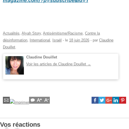
magazine.com/?p=subscribe&id=1
Actualités
,
Alyah Story
,
Antisémitisme/Racisme
,
Contre la
désinformation
,
International
,
Israël
- le
18 juin 2026
-
par
Claudine
Douillet
.
Claudine Douillet
Voir les articles de Claudine Douillet
→
Vos réactions