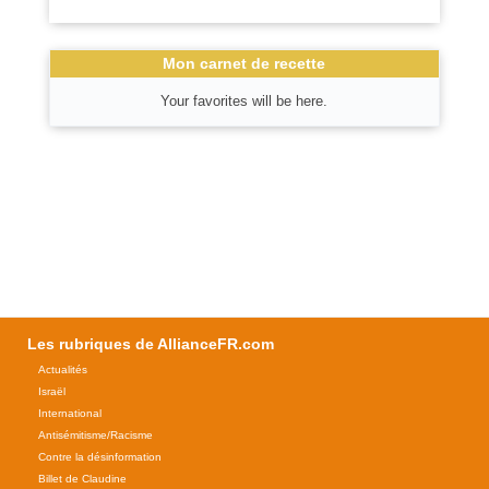
Mon carnet de recette
Your favorites will be here.
Les rubriques de AllianceFR.com
Actualités
Israël
International
Antisémitisme/Racisme
Contre la désinformation
Billet de Claudine