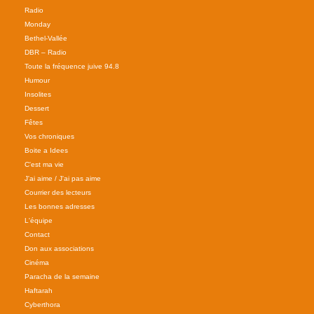
Radio
Monday
Bethel-Vallée
DBR – Radio
Toute la fréquence juive 94.8
Humour
Insolites
Dessert
Fêtes
Vos chroniques
Boite a Idees
C'est ma vie
J'ai aime / J'ai pas aime
Courrier des lecteurs
Les bonnes adresses
L'équipe
Contact
Don aux associations
Cinéma
Paracha de la semaine
Haftarah
Cyberthora