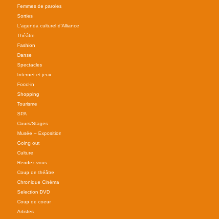
Femmes de paroles
Sorties
L'agenda culturel d'Alliance
Théâtre
Fashion
Danse
Spectacles
Internet et jeux
Food-in
Shopping
Tourisme
SPA
Cours/Stages
Musée – Exposition
Going out
Culture
Rendez-vous
Coup de théâtre
Chronique Cinéma
Selection DVD
Coup de coeur
Artistes