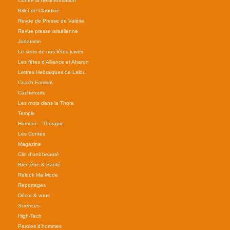
Contre la désinformation
Billet de Claudine
Revue de Presse de Valérie
Revue presse israélienne
Judaïsme
Le sens de nos fêtes juives
Les fêtes d'Alliance et Aharon
Lettres Hebraiques de Lalou
Coach Familial
Cacheroute
Les mots dans la Thora
Temple
Humour – Thorapie
Les Contes
Magazine
Clin d'oeil beauté
Bien-être & Santé
Relook Ma Mode
Reportages
Décor & vous
Sciences
High-Tech
Paroles d'hommes