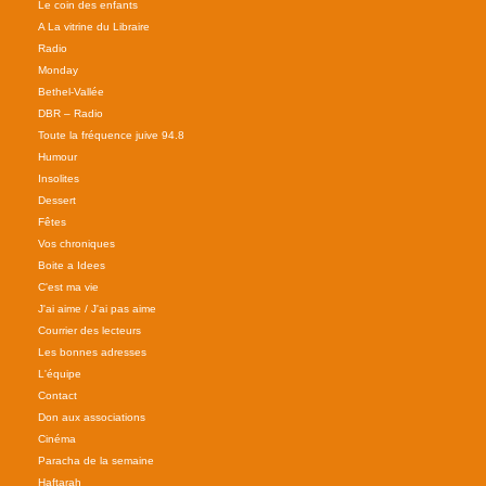
Le coin des enfants
A La vitrine du Libraire
Radio
Monday
Bethel-Vallée
DBR – Radio
Toute la fréquence juive 94.8
Humour
Insolites
Dessert
Fêtes
Vos chroniques
Boite a Idees
C'est ma vie
J'ai aime / J'ai pas aime
Courrier des lecteurs
Les bonnes adresses
L'équipe
Contact
Don aux associations
Cinéma
Paracha de la semaine
Haftarah