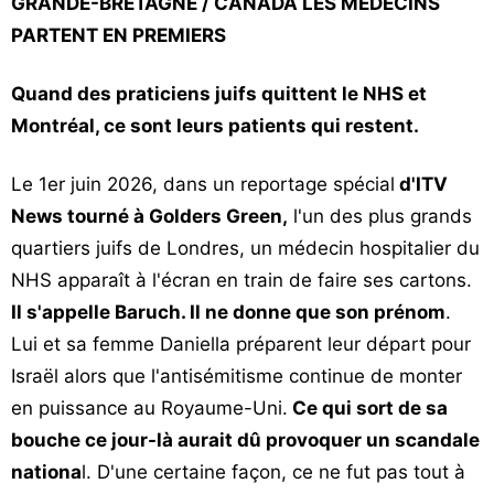
GRANDE-BRETAGNE / CANADA LES MÉDECINS
Vos
PARTENT EN PREMIERS
chroniques
Quand des praticiens juifs quittent le NHS et
Les
bonnes
Montréal, ce sont leurs patients qui restent.
adresses
Le 1er juin 2026, dans un reportage spécial
d'ITV
News tourné à Golders Green,
l'un des plus grands
quartiers juifs de Londres, un médecin hospitalier du
NHS apparaît à l'écran en train de faire ses cartons.
Il s'appelle Baruch. Il ne donne que son prénom
.
Lui et sa femme Daniella préparent leur départ pour
Israël alors que l'antisémitisme continue de monter
en puissance au Royaume-Uni.
Ce qui sort de sa
bouche ce jour-là aurait dû provoquer un scandale
nationa
l. D'une certaine façon, ce ne fut pas tout à