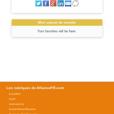
Mon carnet de recette
Your favorites will be here.
Les rubriques de AllianceFR.com
Actualités
Israël
International
Antisémitisme/Racisme