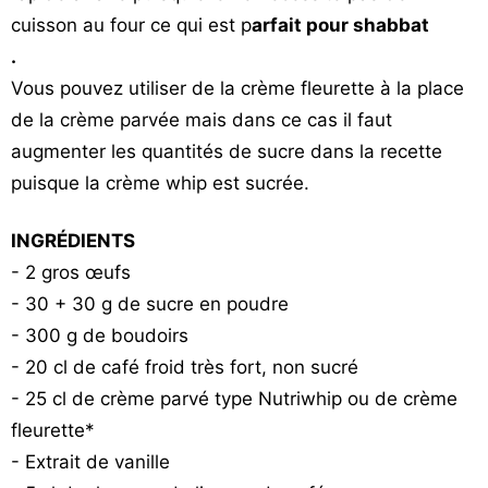
Vos
cuisson au four ce qui est p
arfait pour shabbat
chroniques
.
Vous pouvez utiliser de la crème fleurette à la place
Les
de la crème parvée mais dans ce cas il faut
bonnes
adresses
augmenter les quantités de sucre dans la recette
puisque la crème whip est sucrée.
INGRÉDIENTS
- 2 gros œufs
- 30 + 30 g de sucre en poudre
- 300 g de boudoirs
- 20 cl de café froid très fort, non sucré
- 25 cl de crème parvé type Nutriwhip ou de crème
fleurette*
- Extrait de vanille