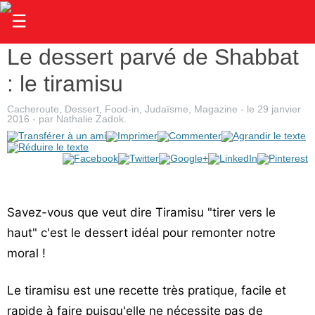
☰
Le dessert parvé de Shabbat
Actualités
: le tiramisu
Judaïsme
Cacheroute
,
Dessert
,
Food-in
,
Judaïsme
,
Magazine
- le
29 janvier
Magazine
2016
-
par
Nathalie Zadok
.
Sorties
Culture
Radio
Savez-vous que veut dire Tiramisu "tirer vers le
High-
haut" c'est le dessert idéal pour remonter notre
Tech
moral !
Insolites
Le tiramisu est une recette très pratique, facile et
Cuisine
rapide à faire puisqu'elle ne nécessite pas de