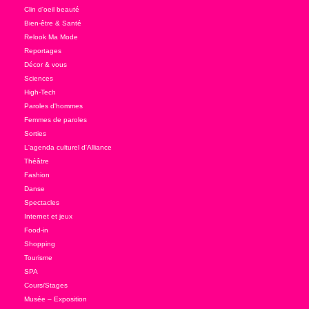
Clin d'oeil beauté
Bien-être & Santé
Relook Ma Mode
Reportages
Décor & vous
Sciences
High-Tech
Paroles d'hommes
Femmes de paroles
Sorties
L'agenda culturel d'Alliance
Théâtre
Fashion
Danse
Spectacles
Internet et jeux
Food-in
Shopping
Tourisme
SPA
Cours/Stages
Musée – Exposition