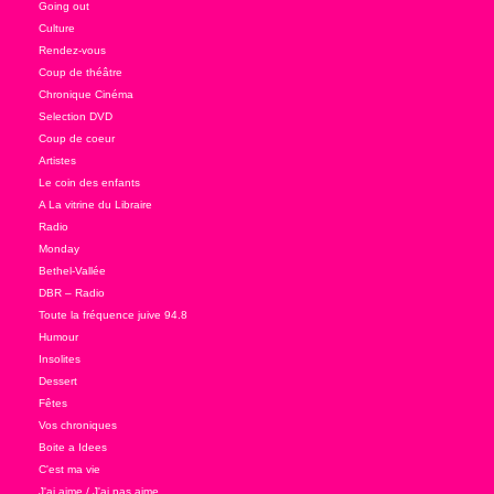
Going out
Culture
Rendez-vous
Coup de théâtre
Chronique Cinéma
Selection DVD
Coup de coeur
Artistes
Le coin des enfants
A La vitrine du Libraire
Radio
Monday
Bethel-Vallée
DBR – Radio
Toute la fréquence juive 94.8
Humour
Insolites
Dessert
Fêtes
Vos chroniques
Boite a Idees
C'est ma vie
J'ai aime / J'ai pas aime