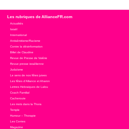
Les rubriques de AllianceFR.com
Actualités
Israël
International
Antisémitisme/Racisme
Contre la désinformation
Billet de Claudine
Revue de Presse de Valérie
Revue presse israélienne
Judaïsme
Le sens de nos fêtes juives
Les fêtes d'Alliance et Aharon
Lettres Hebraiques de Lalou
Coach Familial
Cacheroute
Les mots dans la Thora
Temple
Humour – Thorapie
Les Contes
Magazine