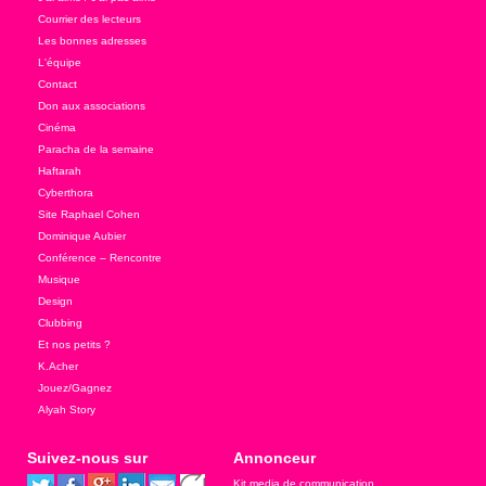
Courrier des lecteurs
Les bonnes adresses
L'équipe
Contact
Don aux associations
Cinéma
Paracha de la semaine
Haftarah
Cyberthora
Site Raphael Cohen
Dominique Aubier
Conférence – Rencontre
Musique
Design
Clubbing
Et nos petits ?
K.Acher
Jouez/Gagnez
Alyah Story
Suivez-nous sur
Annonceur
Kit media de communication