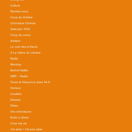
Culture
Rendez-vous
Coup de théâtre
Chronique Cinéma
Selection DVD
Coup de coeur
Artistes
Le coin des enfants
A La vitrine du Libraire
Radio
Monday
Bethel-Vallée
DBR – Radio
Toute la fréquence juive 94.8
Humour
Insolites
Dessert
Fêtes
Vos chroniques
Boite a Idees
C'est ma vie
J'ai aime / J'ai pas aime