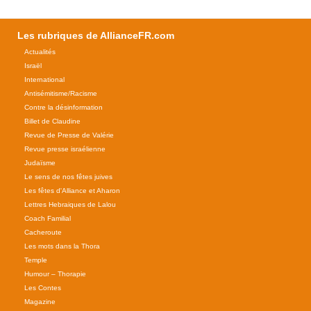
Les rubriques de AllianceFR.com
Actualités
Israël
International
Antisémitisme/Racisme
Contre la désinformation
Billet de Claudine
Revue de Presse de Valérie
Revue presse israélienne
Judaïsme
Le sens de nos fêtes juives
Les fêtes d'Alliance et Aharon
Lettres Hebraiques de Lalou
Coach Familial
Cacheroute
Les mots dans la Thora
Temple
Humour – Thorapie
Les Contes
Magazine