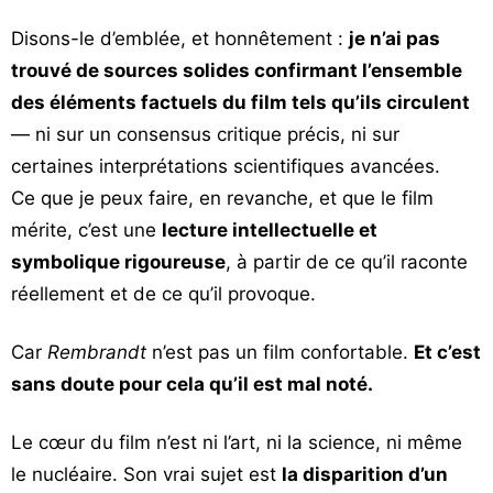
Vos
Disons-le d’emblée, et honnêtement :
je n’ai pas
chroniques
trouvé de sources solides confirmant l’ensemble
Les
des éléments factuels du film tels qu’ils circulent
bonnes
— ni sur un consensus critique précis, ni sur
adresses
certaines interprétations scientifiques avancées.
Ce que je peux faire, en revanche, et que le film
mérite, c’est une
lecture intellectuelle et
symbolique rigoureuse
, à partir de ce qu’il raconte
réellement et de ce qu’il provoque.
Car
Rembrandt
n’est pas un film confortable.
Et c’est
sans doute pour cela qu’il est mal noté.
Le cœur du film n’est ni l’art, ni la science, ni même
le nucléaire. Son vrai sujet est
la disparition d’un