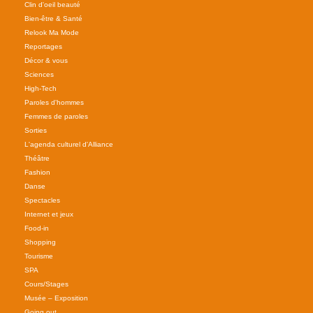
Clin d'oeil beauté
Bien-être & Santé
Relook Ma Mode
Reportages
Décor & vous
Sciences
High-Tech
Paroles d'hommes
Femmes de paroles
Sorties
L'agenda culturel d'Alliance
Théâtre
Fashion
Danse
Spectacles
Internet et jeux
Food-in
Shopping
Tourisme
SPA
Cours/Stages
Musée – Exposition
Going out