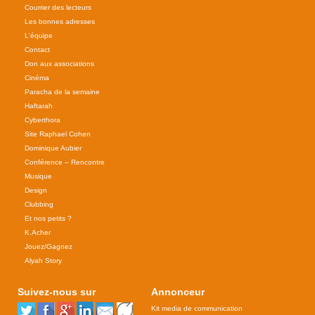
Courrier des lecteurs
Les bonnes adresses
L'équipe
Contact
Don aux associations
Cinéma
Paracha de la semaine
Haftarah
Cyberthora
Site Raphael Cohen
Dominique Aubier
Conférence – Rencontre
Musique
Design
Clubbing
Et nos petits ?
K.Acher
Jouez/Gagnez
Alyah Story
Suivez-nous sur
Annonceur
Kit media de communication