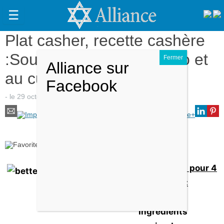
☰
Plat casher, recette cashère
Actualités
:Soupe de butternut, coco et
Judaïsme
au curry vert
Magazine
- le
29 octobre 2014
-
par
Claudine Douillet
.
Sorties
Culture
Radio
Ajouter cette recette à mon carnet de recette
High-
Ingrèdients pour 4
Tech
personnes :
Insolites
Ingrédients
Cuisine