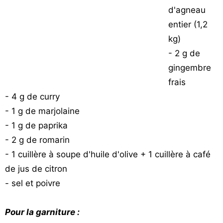
d'agneau
Vos
chroniques
entier (1,2
kg)
Les
- 2 g de
bonnes
gingembre
adresses
frais
- 4 g de curry
- 1 g de marjolaine
- 1 g de paprika
- 2 g de romarin
- 1 cuillère à soupe d'huile d'olive + 1 cuillère à café
de jus de citron
- sel et poivre
Pour la garniture :