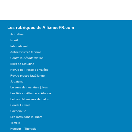
Les rubriques de AllianceFR.com
Actualités
Israël
International
Antisémitisme/Racisme
Contre la désinformation
Billet de Claudine
Revue de Presse de Valérie
Revue presse israélienne
Judaïsme
Le sens de nos fêtes juives
Les fêtes d'Alliance et Aharon
Lettres Hebraiques de Lalou
Coach Familial
Cacheroute
Les mots dans la Thora
Temple
Humour – Thorapie