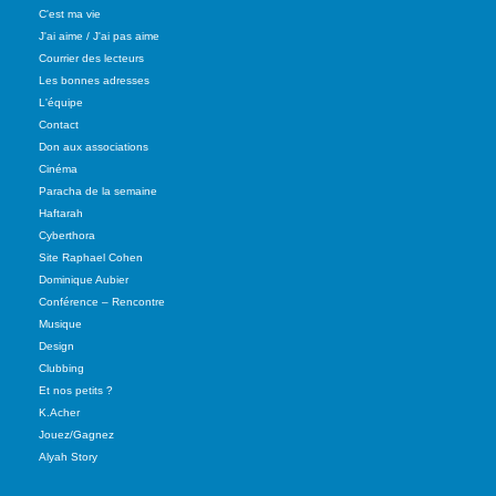
C'est ma vie
J'ai aime / J'ai pas aime
Courrier des lecteurs
Les bonnes adresses
L'équipe
Contact
Don aux associations
Cinéma
Paracha de la semaine
Haftarah
Cyberthora
Site Raphael Cohen
Dominique Aubier
Conférence – Rencontre
Musique
Design
Clubbing
Et nos petits ?
K.Acher
Jouez/Gagnez
Alyah Story