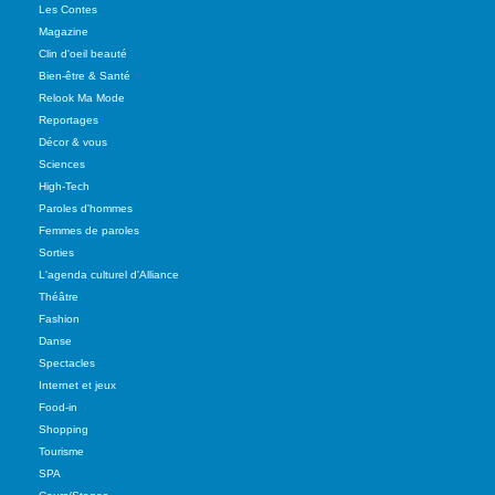
Les Contes
Magazine
Clin d'oeil beauté
Bien-être & Santé
Relook Ma Mode
Reportages
Décor & vous
Sciences
High-Tech
Paroles d'hommes
Femmes de paroles
Sorties
L'agenda culturel d'Alliance
Théâtre
Fashion
Danse
Spectacles
Internet et jeux
Food-in
Shopping
Tourisme
SPA