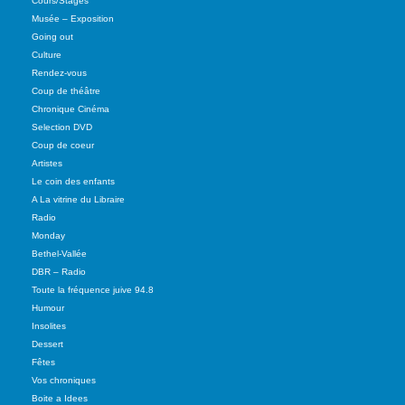
Cours/Stages
Musée – Exposition
Going out
Culture
Rendez-vous
Coup de théâtre
Chronique Cinéma
Selection DVD
Coup de coeur
Artistes
Le coin des enfants
A La vitrine du Libraire
Radio
Monday
Bethel-Vallée
DBR – Radio
Toute la fréquence juive 94.8
Humour
Insolites
Dessert
Fêtes
Vos chroniques
Boite a Idees