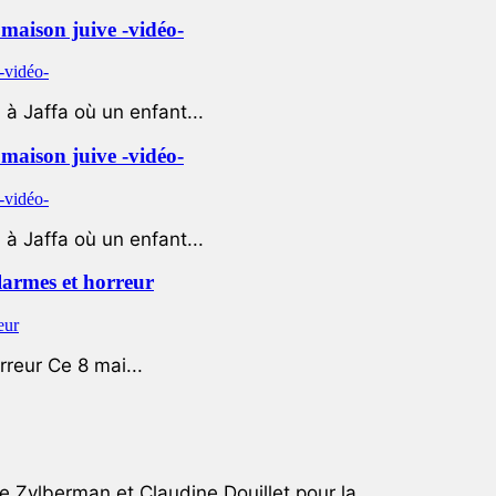
e maison juive -vidéo-
à Jaffa où un enfant...
e maison juive -vidéo-
à Jaffa où un enfant...
 larmes et horreur
rreur Ce 8 mai...
e Zylberman et Claudine Douillet pour la...