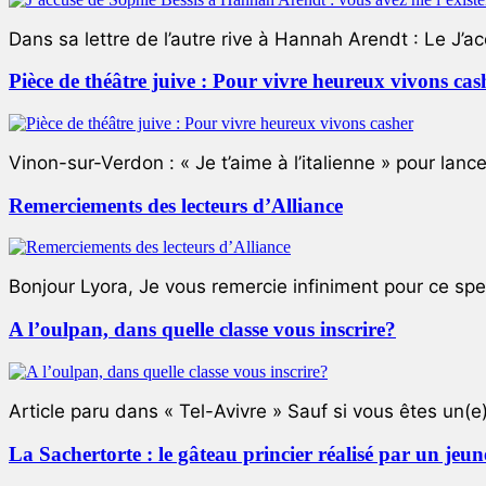
Dans sa lettre de l’autre rive à Hannah Arendt : Le J’a
Pièce de théâtre juive : Pour vivre heureux vivons cas
Vinon-sur-Verdon : « Je t’aime à l’italienne » pour lance
Remerciements des lecteurs d’Alliance
Bonjour Lyora, Je vous remercie infiniment pour ce specta
A l’oulpan, dans quelle classe vous inscrire?
Article paru dans « Tel-Avivre » Sauf si vous êtes un(e)
La Sachertorte : le gâteau princier réalisé par un jeun