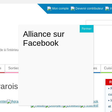
Mon compte
Devenir contributeur
I
Rechercher :
e à l'intérieur s'éveille. Carl Jung
e
Sorties
Culture
Radio
High-Tech
Insolites
Cuis
R
varois à la framboise
• 
cu
• 
et