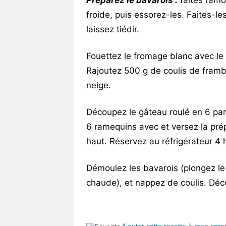
Préparez le bavarois :
faites ramol
froide, puis essorez-les. Faites-le
laissez tiédir.
Fouettez le fromage blanc avec le s
Rajoutez 500 g de coulis de framb
neige.
Découpez le gâteau roulé en 6 part
6 ramequins avec et versez la pré
haut. Réservez au réfrigérateur 4 
Démoulez les bavarois (plongez l
chaude), et nappez de coulis. Déc