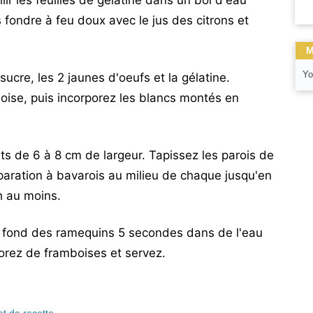
lir les feuilles de gélatine dans un bol d'eau
s fondre à feu doux avec le jus des citrons et
M
Yo
ucre, les 2 jaunes d'oeufs et la gélatine.
oise, puis incorporez les blancs montés en
s de 6 à 8 cm de largeur. Tapissez les parois de
paration à bavarois au milieu de chaque jusqu'en
h au moins.
e fond des ramequins 5 secondes dans de l'eau
orez de framboises et servez.