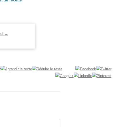
et de recette
let
→