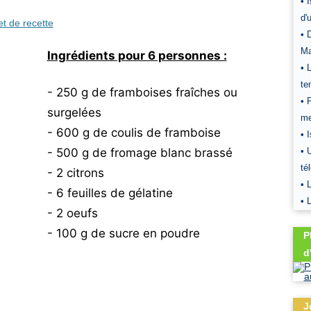
• 
d'
et de recette
• 
Ma
Ingrédients pour 6 personnes :
• 
te
- 250 g de framboises fraîches ou
• 
surgelées
me
- 600 g de coulis de framboise
• 
• 
- 500 g de fromage blanc brassé
tél
- 2 citrons
• 
- 6 feuilles de gélatine
• 
- 2 oeufs
- 100 g de sucre en poudre
P
d
J