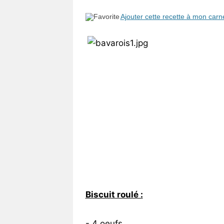
Vos
Ajouter cette recette à mon carn
chroniques
Les
bonnes
adresses
Biscuit roulé :
- 4 oeufs