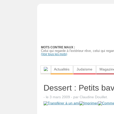
Actualités
Judaïsme
Magazine
MOTS CONTRE MAUX :
Sorties
Celui qui regarde à l'extérieur rêve, celui qui regard
(Voir tous les mots)
Culture
Actualités
Judaïsme
Magazin
Radio
High-
Dessert : Petits ba
Tech
- le
3 mars 2009
-
par
Claudine Douillet
.
Insolites
Cuisine