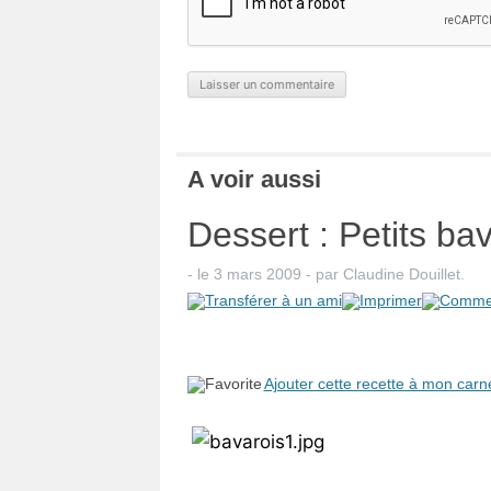
A voir aussi
Dessert : Petits ba
- le
3 mars 2009
-
par
Claudine Douillet
.
Ajouter cette recette à mon carn