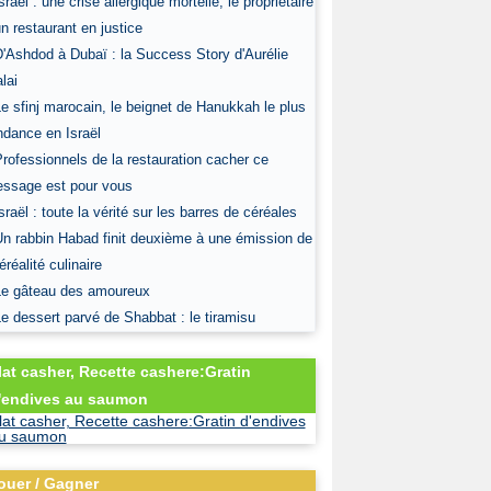
Israël : une crise allergique mortelle, le propriétaire
un restaurant en justice
D'Ashdod à Dubaï : la Success Story d'Aurélie
lai
Le sfinj marocain, le beignet de Hanukkah le plus
ndance en Israël
Professionnels de la restauration cacher ce
ssage est pour vous
Israël : toute la vérité sur les barres de céréales
Un rabbin Habad finit deuxième à une émission de
éréalité culinaire
Le gâteau des amoureux
Le dessert parvé de Shabbat : le tiramisu
lat casher, Recette cashere:Gratin
'endives au saumon
ouer / Gagner