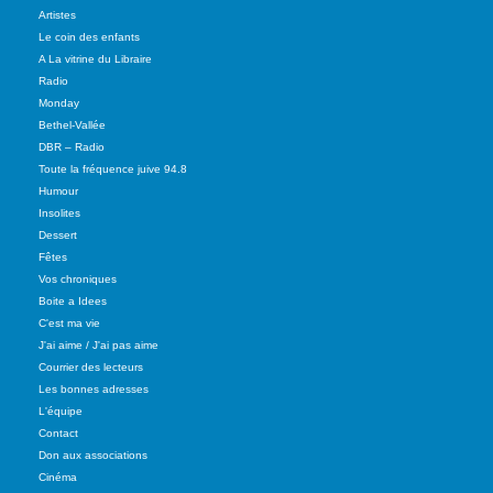
Artistes
Le coin des enfants
A La vitrine du Libraire
Radio
Monday
Bethel-Vallée
DBR – Radio
Toute la fréquence juive 94.8
Humour
Insolites
Dessert
Fêtes
Vos chroniques
Boite a Idees
C'est ma vie
J'ai aime / J'ai pas aime
Courrier des lecteurs
Les bonnes adresses
L'équipe
Contact
Don aux associations
Cinéma