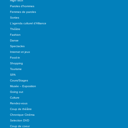
High-Tech
Paroles d'hommes
Femmes de paroles
Sorties
L'agenda culturel d'Alliance
Théâtre
Fashion
Danse
Spectacles
Internet et jeux
Food-in
Shopping
Tourisme
SPA
Cours/Stages
Musée – Exposition
Going out
Culture
Rendez-vous
Coup de théâtre
Chronique Cinéma
Selection DVD
Coup de coeur