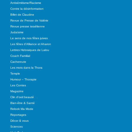
Antisémitisme/Racisme
Contre la désinformation
Billet de Claudine
Revue de Presse de Valérie
Revue presse israélienne
Judaïsme
Le sens de nos fêtes juives
Les fêtes d'Alliance et Aharon
Lettres Hebraiques de Lalou
Coach Familial
Cacheroute
Les mots dans la Thora
Temple
Humour – Thorapie
Les Contes
Magazine
Clin d'oeil beauté
Bien-être & Santé
Relook Ma Mode
Reportages
Décor & vous
Sciences