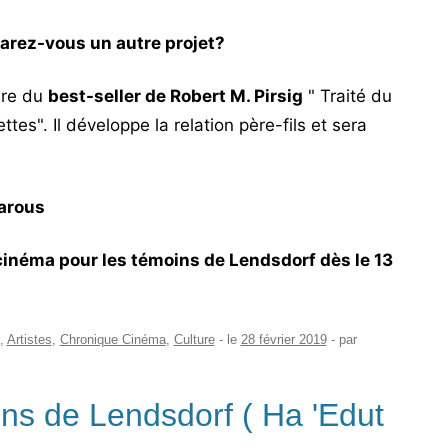
arez-vous un autre projet?
ire du
best-seller de Robert M. Pirsig
" Traité du
ettes".
Il développe la relation père-fils et sera
harous
cinéma pour les témoins de Lendsdorf
dès le 13
,
Artistes
,
Chronique Cinéma
,
Culture
- le
28 février 2019
-
par
oins de Lendsdorf ( Ha 'Edut