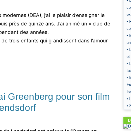
• 
co
modernes (DEA), j’ai le plaisir d’enseigner le
ext
• 
puis près de quinze ans. J’ai animé un « club de
co
 pendant des années.
• 
 de trois enfants qui grandissent dans l’amour
un
• 
et
• 
to
• 
Fr
Is
ai Greenberg pour son film
• 
endsdorf
• 
D