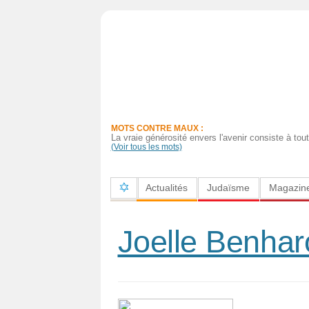
Actualités
Judaïsme
Magazine
MOTS CONTRE MAUX :
Sorties
La vraie générosité envers l'avenir consiste à to
(Voir tous les mots)
Culture
Actualités
Judaïsme
Magazin
Radio
High-
Joelle Benha
Tech
Insolites
Cuisine