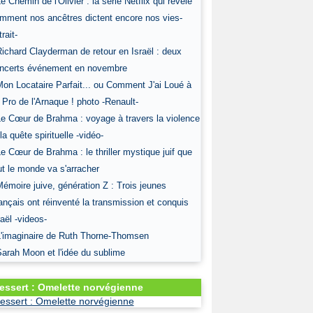
Le Chemin de l'Olivier : la série Netflix qui révèle
mment nos ancêtres dictent encore nos vies-
rait-
Richard Clayderman de retour en Israël : deux
ncerts événement en novembre
Mon Locataire Parfait... ou Comment J'ai Loué à
 Pro de l'Arnaque ! photo -Renault-
Le Cœur de Brahma : voyage à travers la violence
 la quête spirituelle -vidéo-
Le Cœur de Brahma : le thriller mystique juif que
ut le monde va s'arracher
Mémoire juive, génération Z : Trois jeunes
ançais ont réinventé la transmission et conquis
raël -videos-
L'imaginaire de Ruth Thorne-Thomsen
Sarah Moon et l'idée du sublime
essert : Omelette norvégienne