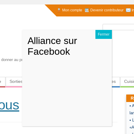
Mon compte
Devenir contributeur
I
Rechercher :
ut donner au présent. Albert Camus
e
Sorties
Culture
Radio
High-Tech
Insolites
Cuis
R
rous
• 
la
• 
«A