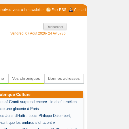
nscrivez-vous à la newsletter
Flux RSS
Contact
Vendredi 07 Août 2026-
24 Av 5786
ine
Vos chroniques
Bonnes adresses
ubrique Culture
Assaf Granit surprend encore : le chef israélien
nce une glacerie à Paris
Les Juifs d'Haïti : Louis Philippe Dalembert,
vant que les ombres s’effacent »