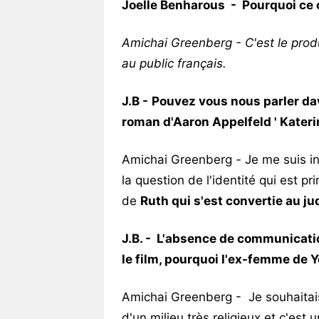
Joelle Benharous - Pourquoi ce ch
Amichai Greenberg - C'est le prod
au public français.
J.B -
P
ouvez vous nous parler da
roman d'Aaron Appelfeld ' Kateri
Amichai Greenberg
-
Je me suis in
la question de l'identité qui est p
de
Ruth qui s'est convertie au j
J.B. - L'absence de communication
le film, pourquoi l'ex-femme de Y
Amichai Greenberg - Je souhaitais
d'un milieu très religieux et c'es