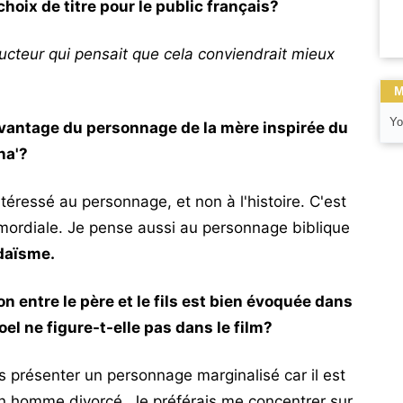
oix de titre pour le public français?
ucteur qui pensait que cela conviendrait mieux
M
Yo
vantage du personnage de la mère inspirée du
na'?
téressé au personnage, et non à l'histoire. C'est
rimordiale. Je pense aussi au personnage biblique
udaïsme.
 entre le père et le fils est bien évoquée dans
oel ne figure-t-elle pas dans le film?
 présenter un personnage marginalisé car il est
t un homme divorcé. Je préférais me concentrer sur