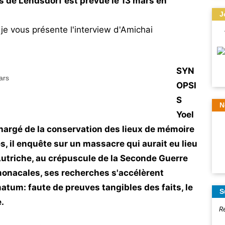
s de Lendsdorf
est prévue le 13 mars en
J
je vous présente l'interview d'Amichai
SYN
OPSI
S
N
Yoel
chargé de la conservation des lieux de mémoire
s, il enquête sur un massacre qui aurait eu lieu
Autriche, au crépuscule de la Seconde Guerre
monacales, ses recherches s'accélèrent
matum: faute de preuves tangibles des faits, le
S
.
R