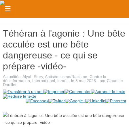
☰
Actualités
Téhéran à l'agonie : Une bête
Judaïsme
acculée est une bête
Magazine
dangereuse - ce qui se
Sorties
prépare -vidéo-
Culture
Actualités
,
Alyah Story
,
Antisémitisme/Racisme
,
Contre la
Radio
désinformation
,
International
,
Israël
- le
5 mai 2026
-
par
Claudine
Douillet
.
High-
Tech
Insolites
Cuisine