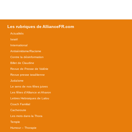
Les rubriques de AllianceFR.com
Actualités
Israël
International
Antisémitisme/Racisme
Contre la désinformation
Billet de Claudine
Revue de Presse de Valérie
Revue presse israélienne
Judaïsme
Le sens de nos fêtes juives
Les fêtes d'Alliance et Aharon
Lettres Hebraiques de Lalou
Coach Familial
Cacheroute
Les mots dans la Thora
Temple
Humour – Thorapie