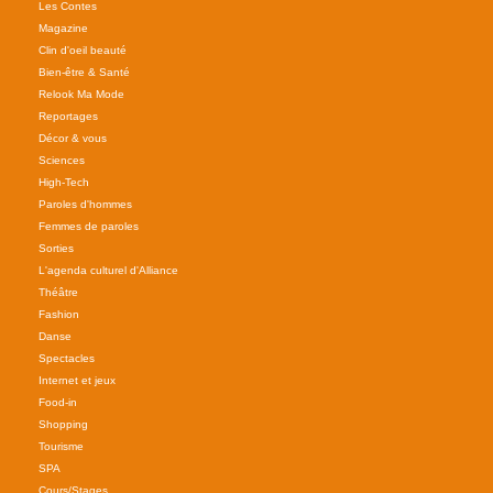
Les Contes
Magazine
Clin d'oeil beauté
Bien-être & Santé
Relook Ma Mode
Reportages
Décor & vous
Sciences
High-Tech
Paroles d'hommes
Femmes de paroles
Sorties
L'agenda culturel d'Alliance
Théâtre
Fashion
Danse
Spectacles
Internet et jeux
Food-in
Shopping
Tourisme
SPA
Cours/Stages