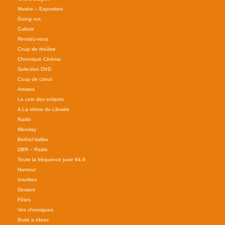
Musée – Exposition
Going out
Culture
Rendez-vous
Coup de théâtre
Chronique Cinéma
Selection DVD
Coup de coeur
Artistes
Le coin des enfants
A La vitrine du Libraire
Radio
Monday
Bethel-Vallée
DBR – Radio
Toute la fréquence juive 94.8
Humour
Insolites
Dessert
Fêtes
Vos chroniques
Boite a Idees