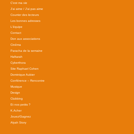
C'est ma vie
J'ai aime / J'ai pas aime
Courrier des lecteurs
Les bonnes adresses
L'équipe
Contact
Don aux associations
Cinéma
Paracha de la semaine
Haftarah
Cyberthora
Site Raphael Cohen
Dominique Aubier
Conférence – Rencontre
Musique
Design
Clubbing
Et nos petits ?
K.Acher
Jouez/Gagnez
Alyah Story