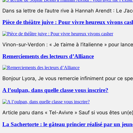
Dans sa lettre de l’autre rive à Hannah Arendt : Le J’a
Pièce de théâtre juive : Pour vivre heureux vivons cas
Vinon-sur-Verdon : « Je t’aime à l’italienne » pour lance
Remerciements des lecteurs d’Alliance
Bonjour Lyora, Je vous remercie infiniment pour ce specta
A l’oulpan, dans quelle classe vous inscrire?
Article paru dans « Tel-Avivre » Sauf si vous êtes un(e)
La Sachertorte : le gâteau princier réalisé par un jeun