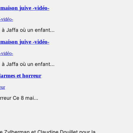
e maison juive -vidéo-
à Jaffa où un enfant...
e maison juive -vidéo-
à Jaffa où un enfant...
 larmes et horreur
rreur Ce 8 mai...
e Zylberman et Claudine Douillet pour la...