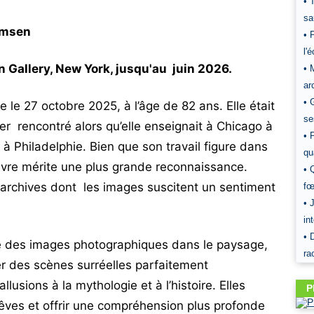
• 
sa
omsen
• 
l'
Gallery, New York, jusqu'au juin 2026.
• 
ar
• 
e 27 octobre 2025, à l’âge de 82 ans. Elle était
se
 rencontré alors qu’elle enseignait à Chicago à
• 
t à Philadelphie. Bien que son travail figure dans
qu
vre mérite une plus grande reconnaissance.
• 
archives dont les images suscitent un sentiment
fœ
• 
in
• 
 des images photographiques dans le paysage,
ra
er des scènes surréelles parfaitement
usions à la mythologie et à l’histoire. Elles
P
êves et offrir une compréhension plus profonde