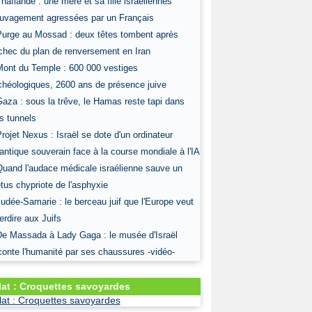
Thaïlande : une mère et sa fille israéliennes
uvagement agressées par un Français
Purge au Mossad : deux têtes tombent après
échec du plan de renversement en Iran
Mont du Temple : 600 000 vestiges
chéologiques, 2600 ans de présence juive
Gaza : sous la trêve, le Hamas reste tapi dans
s tunnels
Projet Nexus : Israël se dote d'un ordinateur
antique souverain face à la course mondiale à l'IA
Quand l'audace médicale israélienne sauve un
tus chypriote de l'asphyxie
Judée-Samarie : le berceau juif que l'Europe veut
terdire aux Juifs
De Massada à Lady Gaga : le musée d'Israël
conte l'humanité par ses chaussures -vidéo-
lat : Croquettes savoyardes