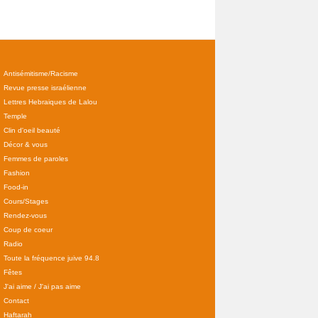
Antisémitisme/Racisme
Revue presse israélienne
Lettres Hebraiques de Lalou
Temple
Clin d'oeil beauté
Décor & vous
Femmes de paroles
Fashion
Food-in
Cours/Stages
Rendez-vous
Coup de coeur
Radio
Toute la fréquence juive 94.8
Fêtes
J'ai aime / J'ai pas aime
Contact
Haftarah