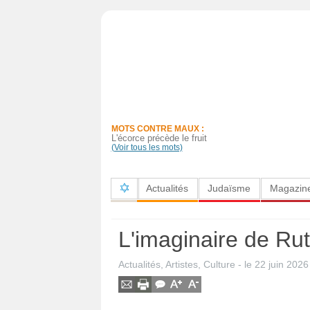
Actualités
Judaïsme
Magazine
MOTS CONTRE MAUX :
Sorties
L'écorce précède le fruit
(Voir tous les mots)
Culture
Actualités
Judaïsme
Magazin
Radio
High-
L'imaginaire de R
Tech
Actualités
,
Artistes
,
Culture
- le
22 juin 2026
Insolites
Cuisine