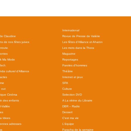
International
 de Claudine
Revue de Presse de Valérie
ns de nos fêtes juives
Les fêtes d'Alliance et Aharon
route
Les mots dans la Thora
ontes
Magazine
ok Ma Mode
Reportages
Tech
Paroles d'hommes
da culturel d'Alliance
Théâtre
acles
Internet et jeux
sme
SPA
 out
Culture
ique Cinéma
Selection DVD
in des enfants
A La vitrine du Libraire
l-Vallée
DBR – Radio
tes
Dessert
 a Idees
C'est ma vie
onnes adresses
L'équipe
ma
Paracha de la semaine