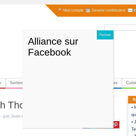
Mon compte
Devenir contributeur
I
Rechercher :
e
Sorties
Culture
Radio
High-Tech
Insolites
Cuis
R
uth Thorne-Thomsen
• 
qu
-
par
Jean-Paul Gavard-Perret
.
• 
Te