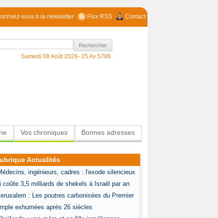
nscrivez-vous à la newsletter
Flux RSS
Contact
Samedi 08 Août 2026-
25 Av 5786
ine
Vos chroniques
Bonnes adresses
ubrique Actualités
Médecins, ingénieurs, cadres : l'exode silencieux
i coûte 3,5 milliards de shekels à Israël par an
Jerusalem : Les poutres carbonisées du Premier
mple exhumées après 26 siècles