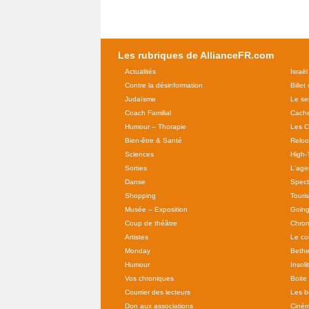
Les rubriques de AllianceFR.com
Actualités
Israël
Contre la désinformation
Billet
Judaïsme
Le se
Coach Familial
Cache
Humour – Thorapie
Les C
Bien-être & Santé
Relo
Sciences
High-
Sorties
L'agen
Danse
Spect
Shopping
Touri
Musée – Exposition
Going
Coup de théâtre
Chron
Artistes
Le co
Monday
Bethe
Humour
Insoli
Vos chroniques
Boite
Courrier des lecteurs
Les b
Don aux associations
Ciné