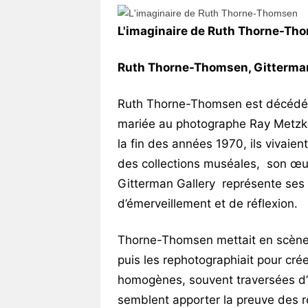
Vos
L'imaginaire de Ruth Thorne-Th
chroniques
Les
Ruth Thorne-Thomsen, Gitterman 
bonnes
adresses
Ruth Thorne-Thomsen est décédée l
mariée au photographe Ray Metzker
la fin des années 1970, ils vivaien
des collections muséales, son œu
Gitterman Gallery représente ses 
d’émerveillement et de réflexion.
Thorne-Thomsen mettait en scène
puis les rephotographiait pour cré
homogènes, souvent traversées d’all
semblent apporter la preuve des r