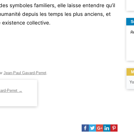
es symboles familiers, elle laisse entendre qu’il
’humanité depuis les temps les plus anciens, et
S
 existence collective.
R
M
ar
Jean-Paul Gavard-Perret
.
Yo
vard-Perret
→