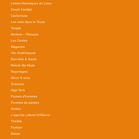
Lettres Hebraiques de Lalou
Coach Familial
Cacheroute
Les mots dans la Thora
Temple
Humour – Thorapie
Les Contes
Magazine
Clin d'oeil beauté
Bien-être & Santé
Relook Ma Mode
Reportages
Décor & vous
Sciences
High-Tech
Paroles d'hommes
Femmes de paroles
Sorties
L'agenda culturel d'Alliance
Théâtre
Fashion
Danse