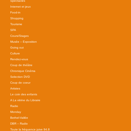
Spectacles
Internet et jeux
Food-in
Shopping
Tourisme
SPA
Cours/Stages
Musée – Exposition
Going out
Culture
Rendez-vous
Coup de théâtre
Chronique Cinéma
Selection DVD
Coup de coeur
Artistes
Le coin des enfants
A La vitrine du Libraire
Radio
Monday
Bethel-Vallée
DBR – Radio
Toute la fréquence juive 94.8