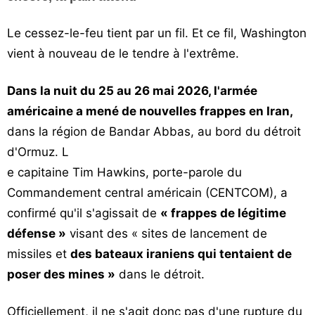
Vos
Le cessez-le-feu tient par un fil. Et ce fil, Washington
chroniques
vient à nouveau de le tendre à l'extrême.
Les
bonnes
Dans la nuit du 25 au 26 mai 2026, l'armée
adresses
américaine a mené de nouvelles frappes en Iran,
dans la région de Bandar Abbas, au bord du détroit
d'Ormuz. L
e capitaine Tim Hawkins, porte-parole du
Commandement central américain (CENTCOM), a
confirmé qu'il s'agissait de
« frappes de légitime
défense »
visant des « sites de lancement de
missiles et
des bateaux iraniens qui tentaient de
poser des mines »
dans le détroit.
Officiellement, il ne s'agit donc pas d'une rupture du