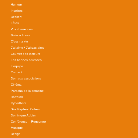
Humour
Insolites
Dessert
Fêtes
Vos chroniques
Boite a Idees
C'est ma vie
J'ai aime / J'ai pas aime
Courrier des lecteurs
Les bonnes adresses
L'équipe
Contact
Don aux associations
Cinéma
Paracha de la semaine
Haftarah
Cyberthora
Site Raphael Cohen
Dominique Aubier
Conférence – Rencontre
Musique
Design