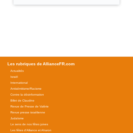
Les rubriques de AllianceFR.com
Actualités
Israël
International
Antisémitisme/Racisme
Contre la désinformation
Billet de Claudine
Revue de Presse de Valérie
Revue presse israélienne
Judaïsme
Le sens de nos fêtes juives
Les fêtes d'Alliance et Aharon