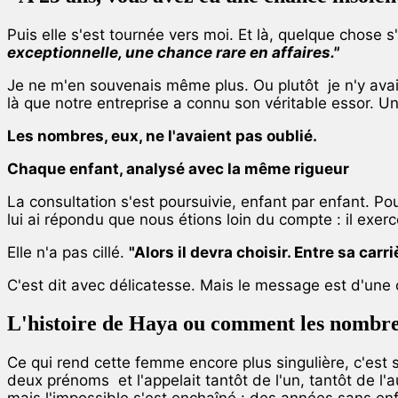
Puis elle s'est tournée vers moi. Et là, quelque chose s
exceptionnelle, une chance rare en affaires."
Je ne m'en souvenais même plus. Ou plutôt je n'y avais
là que notre entreprise a connu son véritable essor. U
Les nombres, eux, ne l'avaient pas oublié.
Chaque enfant, analysé avec la même rigueur
La consultation s'est poursuivie, enfant par enfant. P
lui ai répondu que nous étions loin du compte : il exer
Elle n'a pas cillé.
"Alors il devra choisir. Entre sa carr
C'est dit avec délicatesse. Mais le message est d'une
L'histoire de Haya ou comment les nombres 
Ce qui rend cette femme encore plus singulière, c'est 
deux prénoms et l'appelait tantôt de l'un, tantôt de l'a
mais l'impossible s'est enchaîné : des années sans enf