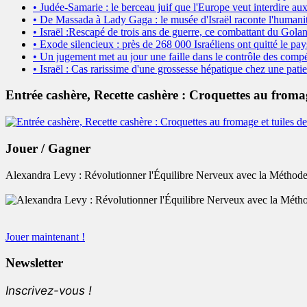
• Judée-Samarie : le berceau juif que l'Europe veut interdire aux
• De Massada à Lady Gaga : le musée d'Israël raconte l'humanit
• Israël :Rescapé de trois ans de guerre, ce combattant du Golan
• Exode silencieux : près de 268 000 Israéliens ont quitté le pay
• Un jugement met au jour une faille dans le contrôle des compé
• Israël : Cas rarissime d'une grossesse hépatique chez une patie
Entrée cashère, Recette cashère : Croquettes au froma
Jouer / Gagner
Alexandra Levy : Révolutionner l'Équilibre Nerveux avec la Méthode
Jouer maintenant !
Newsletter
Inscrivez-vous !