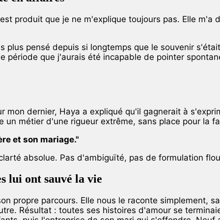
'est produit que je ne m'explique toujours pas. Elle m'a d
 plus pensé depuis si longtemps que le souvenir s'était
ne période que j'aurais été incapable de pointer sponta
our mon dernier, Haya a expliqué qu'il gagnerait à s'ex
ce un métier d'une rigueur extrême, sans place pour la fa
ière et son mariage."
 clarté absolue. Pas d'ambiguïté, pas de formulation fl
lui ont sauvé la vie
son propre parcours. Elle nous le raconte simplement, s
utre. Résultat : toutes ses histoires d'amour se terminaie
ants, puis l'entreprise de son mari qui s'effondre. Neuf