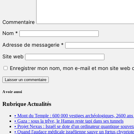
Commentaire
Nom
*
Adresse de messagerie
*
Site web
Enregistrer mon nom, mon e-mail et mon site web 
A voir aussi
Rubrique Actualités
• Mont du Temple : 600 000 vestiges archéologiques, 2600 ans 
• Gaza : sous la trêve, le Hamas reste tapi dans ses tunnels
• Projet Nexus : Israël se dote d'un ordinateur quantique souver
• Quand l'audace médicale israélienne sauve un fœtus chypriote