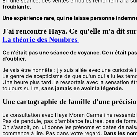
En une séance, des vérités enfouies remontent à la s
troublante.
Une expérience rare, qui ne laisse personne indem
J'ai rencontré Haya. Ce qu'elle m'a dit sur
La théorie des Nombres
Ce n'était pas une séance de voyance. Ce n'était pas
d'oublier.
Je vais être honnête : j'y suis allée avec une curiosité 
Le genre de scepticisme de quelqu'un qui a lu les témo
Une heure plus tard, je ressortais avec la sensation é
toujours su lire,
sans jamais en avoir la légende.
Une cartographie de famille d'une précisi
La consultation avec Haya Moran Carmeli ne ressemble
Pas de pendule, pas d'ambiance feutrée, pas de formul
On s'assoit, on lui donne les prénoms et dates de naiss
commence à lire. Pas dans votre regard.
Dans les nom