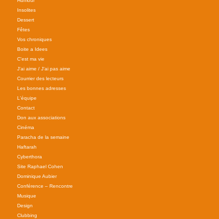
Humour
Insolites
Dessert
Fêtes
Vos chroniques
Boite a Idees
C'est ma vie
J'ai aime / J'ai pas aime
Courrier des lecteurs
Les bonnes adresses
L'équipe
Contact
Don aux associations
Cinéma
Paracha de la semaine
Haftarah
Cyberthora
Site Raphael Cohen
Dominique Aubier
Conférence – Rencontre
Musique
Design
Clubbing