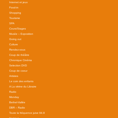
Internet et jeux
Food-in
Shopping
Tourisme
SPA
Cours/Stages
Musée – Exposition
Going out
Culture
Rendez-vous
Coup de théâtre
Chronique Cinéma
Selection DVD
Coup de coeur
Artistes
Le coin des enfants
A La vitrine du Libraire
Radio
Monday
Bethel-Vallée
DBR – Radio
Toute la fréquence juive 94.8