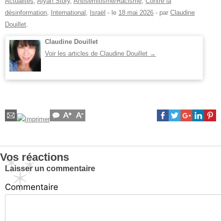
Actualités
,
Alyah Story
,
Antisémitisme/Racisme
,
Contre la
désinformation
,
International
,
Israël
- le
18 mai 2026
-
par
Claudine
Douillet
.
Claudine Douillet
Voir les articles de Claudine Douillet
→
Vos réactions
Laisser un commentaire
Commentaire