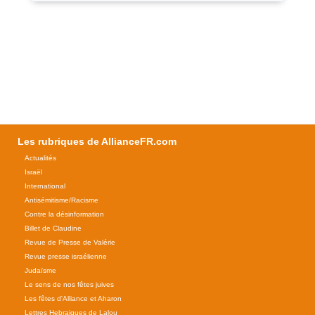
Les rubriques de AllianceFR.com
Actualités
Israël
International
Antisémitisme/Racisme
Contre la désinformation
Billet de Claudine
Revue de Presse de Valérie
Revue presse israélienne
Judaïsme
Le sens de nos fêtes juives
Les fêtes d'Alliance et Aharon
Lettres Hebraiques de Lalou