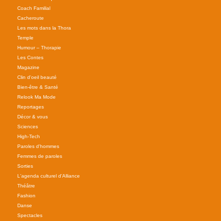
Coach Familial
Cacheroute
Les mots dans la Thora
Temple
Humour – Thorapie
Les Contes
Magazine
Clin d'oeil beauté
Bien-être & Santé
Relook Ma Mode
Reportages
Décor & vous
Sciences
High-Tech
Paroles d'hommes
Femmes de paroles
Sorties
L'agenda culturel d'Alliance
Théâtre
Fashion
Danse
Spectacles