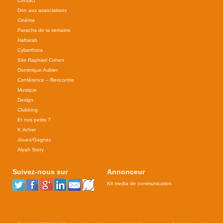
Contact
Don aux associations
Cinéma
Paracha de la semaine
Haftarah
Cyberthora
Site Raphael Cohen
Dominique Aubier
Conférence – Rencontre
Musique
Design
Clubbing
Et nos petits ?
K.Acher
Jouez/Gagnez
Alyah Story
Suivez-nous sur
Annonceur
Kit media de communication