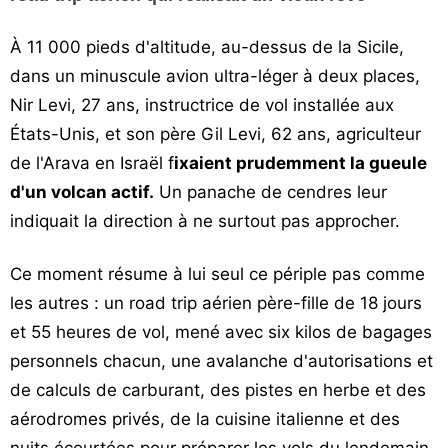
Vos
À 11 000 pieds d'altitude, au-dessus de la Sicile,
chroniques
dans un minuscule avion ultra-léger à deux places,
Les
Nir Levi, 27 ans, instructrice de vol installée aux
bonnes
États-Unis, et son père Gil Levi, 62 ans, agriculteur
adresses
de l'Arava en Israël f
ixaient prudemment la gueule
d'un volcan actif.
Un panache de cendres leur
indiquait la direction à ne surtout pas approcher.
Ce moment résume à lui seul ce périple pas comme
les autres : un road trip aérien père-fille de 18 jours
et 55 heures de vol, mené avec six kilos de bagages
personnels chacun, une avalanche d'autorisations et
de calculs de carburant, des pistes en herbe et des
aérodromes privés, de la cuisine italienne et des