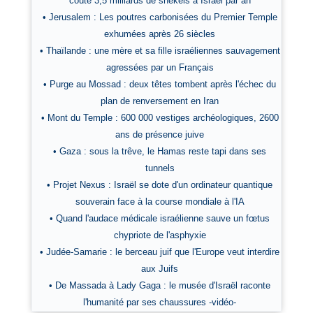
coûte 3,5 milliards de shekels à Israël par an
• Jerusalem : Les poutres carbonisées du Premier Temple
exhumées après 26 siècles
• Thaïlande : une mère et sa fille israéliennes sauvagement
agressées par un Français
• Purge au Mossad : deux têtes tombent après l'échec du
plan de renversement en Iran
• Mont du Temple : 600 000 vestiges archéologiques, 2600
ans de présence juive
• Gaza : sous la trêve, le Hamas reste tapi dans ses
tunnels
• Projet Nexus : Israël se dote d'un ordinateur quantique
souverain face à la course mondiale à l'IA
• Quand l'audace médicale israélienne sauve un fœtus
chypriote de l'asphyxie
• Judée-Samarie : le berceau juif que l'Europe veut interdire
aux Juifs
• De Massada à Lady Gaga : le musée d'Israël raconte
l'humanité par ses chaussures -vidéo-