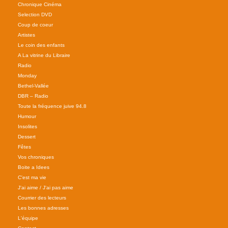
Chronique Cinéma
Selection DVD
Coup de coeur
Artistes
Le coin des enfants
A La vitrine du Libraire
Radio
Monday
Bethel-Vallée
DBR – Radio
Toute la fréquence juive 94.8
Humour
Insolites
Dessert
Fêtes
Vos chroniques
Boite a Idees
C'est ma vie
J'ai aime / J'ai pas aime
Courrier des lecteurs
Les bonnes adresses
L'équipe