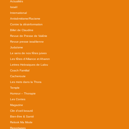
Actualités
Israël
International
Antisémitisme/Racisme
Contre la désinformation
Billet de Claudine
Revue de Presse de Valérie
Revue presse israélienne
Judaïsme
Le sens de nos fêtes juives
Les fêtes d'Alliance et Aharon
Lettres Hebraiques de Lalou
Coach Familial
Cacheroute
Les mots dans la Thora
Temple
Humour – Thorapie
Les Contes
Magazine
Clin d'oeil beauté
Bien-être & Santé
Relook Ma Mode
Reportages