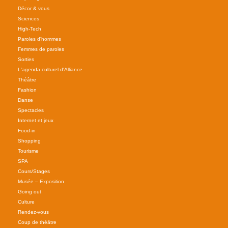
Décor & vous
Sciences
High-Tech
Paroles d'hommes
Femmes de paroles
Sorties
L'agenda culturel d'Alliance
Théâtre
Fashion
Danse
Spectacles
Internet et jeux
Food-in
Shopping
Tourisme
SPA
Cours/Stages
Musée – Exposition
Going out
Culture
Rendez-vous
Coup de théâtre