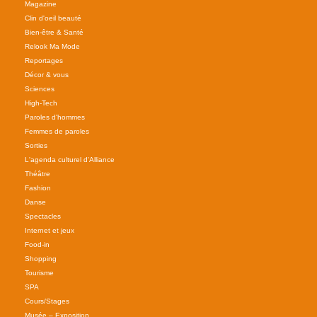
Magazine
Clin d'oeil beauté
Bien-être & Santé
Relook Ma Mode
Reportages
Décor & vous
Sciences
High-Tech
Paroles d'hommes
Femmes de paroles
Sorties
L'agenda culturel d'Alliance
Théâtre
Fashion
Danse
Spectacles
Internet et jeux
Food-in
Shopping
Tourisme
SPA
Cours/Stages
Musée – Exposition