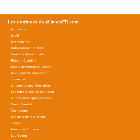
Les rubriques de AllianceFR.com
Actualités
Israël
International
Antisémitisme/Racisme
Contre la désinformation
Billet de Claudine
Revue de Presse de Valérie
Revue presse israélienne
Judaïsme
Le sens de nos fêtes juives
Les fêtes d'Alliance et Aharon
Lettres Hebraiques de Lalou
Coach Familial
Cacheroute
Les mots dans la Thora
Temple
Humour – Thorapie
Les Contes