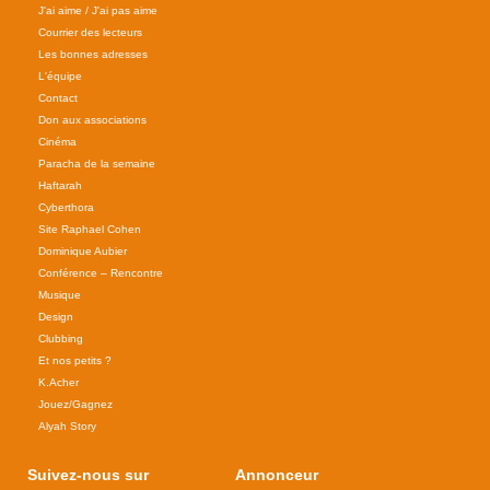
J'ai aime / J'ai pas aime
Courrier des lecteurs
Les bonnes adresses
L'équipe
Contact
Don aux associations
Cinéma
Paracha de la semaine
Haftarah
Cyberthora
Site Raphael Cohen
Dominique Aubier
Conférence – Rencontre
Musique
Design
Clubbing
Et nos petits ?
K.Acher
Jouez/Gagnez
Alyah Story
Suivez-nous sur
Annonceur