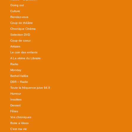
Going out
Culture
Rendez-vous
Coup de théâtre
Chronique Cinéma
Selection DVD
Coup de coeur
Artistes
Le coin des enfants
A La vitrine du Libraire
Radio
Monday
Bethel-Vallée
DBR – Radio
Toute la fréquence juive 94.8
Humour
Insolites
Dessert
Fêtes
Vos chroniques
Boite a Idees
C'est ma vie