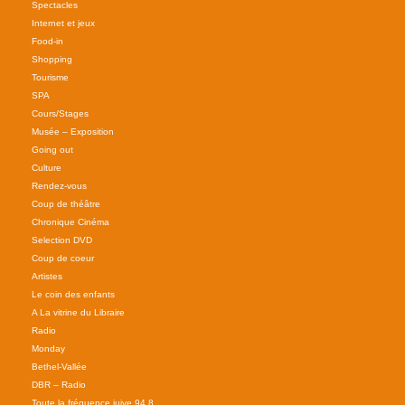
Spectacles
Internet et jeux
Food-in
Shopping
Tourisme
SPA
Cours/Stages
Musée – Exposition
Going out
Culture
Rendez-vous
Coup de théâtre
Chronique Cinéma
Selection DVD
Coup de coeur
Artistes
Le coin des enfants
A La vitrine du Libraire
Radio
Monday
Bethel-Vallée
DBR – Radio
Toute la fréquence juive 94.8