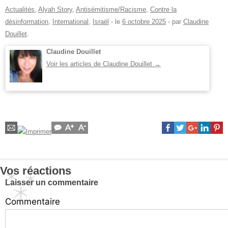
Actualités
,
Alyah Story
,
Antisémitisme/Racisme
,
Contre la
désinformation
,
International
,
Israël
- le
6 octobre 2025
-
par
Claudine
Douillet
.
Claudine Douillet
Voir les articles de Claudine Douillet
→
Vos réactions
Laisser un commentaire
Commentaire