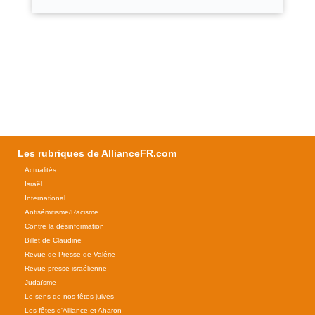
Les rubriques de AllianceFR.com
Actualités
Israël
International
Antisémitisme/Racisme
Contre la désinformation
Billet de Claudine
Revue de Presse de Valérie
Revue presse israélienne
Judaïsme
Le sens de nos fêtes juives
Les fêtes d'Alliance et Aharon