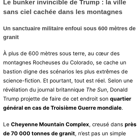
Le bunker invincible de Trump : la ville
Vos
sans ciel cachée dans les montagnes
chroniques
Les
Un sanctuaire militaire enfoui sous 600 mètres de
bonnes
granit
adresses
À plus de 600 mètres sous terre, au cœur des
montagnes Rocheuses du Colorado, se cache un
bastion digne des scénarios les plus extrêmes de
science-fiction. Et pourtant, tout est réel. Selon une
révélation du journal britannique
The Sun
, Donald
Trump projette de faire de cet endroit son
quartier
général en cas de Troisième Guerre mondiale
.
Le
Cheyenne Mountain Complex
, creusé dans
près
de 70 000 tonnes de granit
, n’est pas un simple