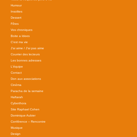
Humour
Insolites
Dessert
Fêtes
Vos chroniques
Boite a Idees
C'est ma vie
J'ai aime / J'ai pas aime
Courrier des lecteurs
Les bonnes adresses
L'équipe
Contact
Don aux associations
Cinéma
Paracha de la semaine
Haftarah
Cyberthora
Site Raphael Cohen
Dominique Aubier
Conférence – Rencontre
Musique
Design