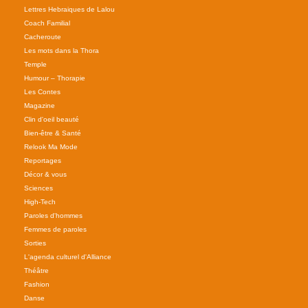
Lettres Hebraiques de Lalou
Coach Familial
Cacheroute
Les mots dans la Thora
Temple
Humour – Thorapie
Les Contes
Magazine
Clin d'oeil beauté
Bien-être & Santé
Relook Ma Mode
Reportages
Décor & vous
Sciences
High-Tech
Paroles d'hommes
Femmes de paroles
Sorties
L'agenda culturel d'Alliance
Théâtre
Fashion
Danse