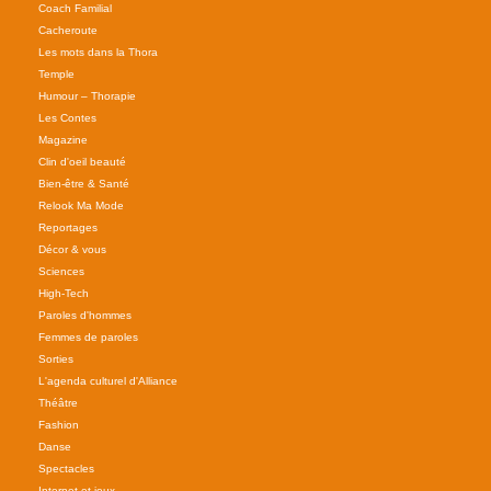
Coach Familial
Cacheroute
Les mots dans la Thora
Temple
Humour – Thorapie
Les Contes
Magazine
Clin d'oeil beauté
Bien-être & Santé
Relook Ma Mode
Reportages
Décor & vous
Sciences
High-Tech
Paroles d'hommes
Femmes de paroles
Sorties
L'agenda culturel d'Alliance
Théâtre
Fashion
Danse
Spectacles
Internet et jeux