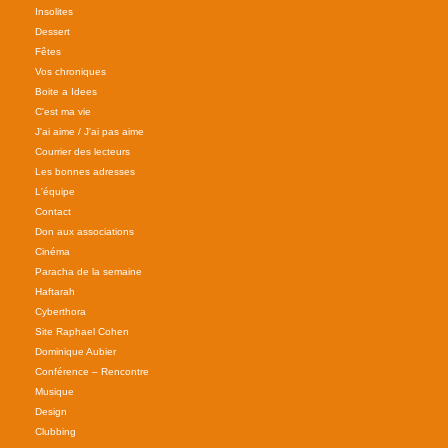
Insolites
Dessert
Fêtes
Vos chroniques
Boite a Idees
C'est ma vie
J'ai aime / J'ai pas aime
Courrier des lecteurs
Les bonnes adresses
L'équipe
Contact
Don aux associations
Cinéma
Paracha de la semaine
Haftarah
Cyberthora
Site Raphael Cohen
Dominique Aubier
Conférence – Rencontre
Musique
Design
Clubbing