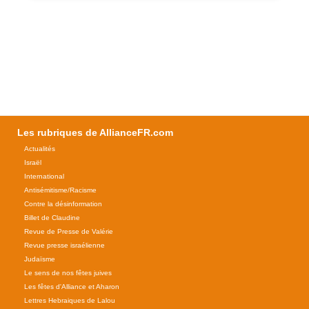
Les rubriques de AllianceFR.com
Actualités
Israël
International
Antisémitisme/Racisme
Contre la désinformation
Billet de Claudine
Revue de Presse de Valérie
Revue presse israélienne
Judaïsme
Le sens de nos fêtes juives
Les fêtes d'Alliance et Aharon
Lettres Hebraiques de Lalou