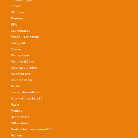
Food-in
Shopping
Tourisme
SPA
Cours/Stages
Musée – Exposition
Going out
Culture
Rendez-vous
Coup de théâtre
Chronique Cinéma
Selection DVD
Coup de coeur
Artistes
Le coin des enfants
A La vitrine du Libraire
Radio
Monday
Bethel-Vallée
DBR – Radio
Toute la fréquence juive 94.8
Humour