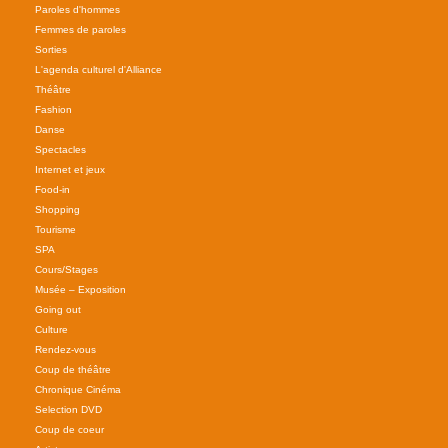
Paroles d'hommes
Femmes de paroles
Sorties
L'agenda culturel d'Alliance
Théâtre
Fashion
Danse
Spectacles
Internet et jeux
Food-in
Shopping
Tourisme
SPA
Cours/Stages
Musée – Exposition
Going out
Culture
Rendez-vous
Coup de théâtre
Chronique Cinéma
Selection DVD
Coup de coeur