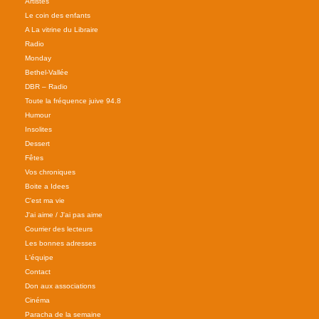
Artistes
Le coin des enfants
A La vitrine du Libraire
Radio
Monday
Bethel-Vallée
DBR – Radio
Toute la fréquence juive 94.8
Humour
Insolites
Dessert
Fêtes
Vos chroniques
Boite a Idees
C'est ma vie
J'ai aime / J'ai pas aime
Courrier des lecteurs
Les bonnes adresses
L'équipe
Contact
Don aux associations
Cinéma
Paracha de la semaine