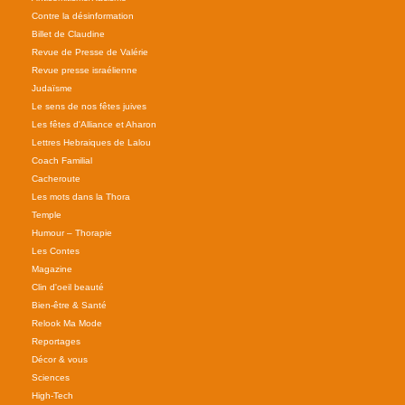
Contre la désinformation
Billet de Claudine
Revue de Presse de Valérie
Revue presse israélienne
Judaïsme
Le sens de nos fêtes juives
Les fêtes d'Alliance et Aharon
Lettres Hebraiques de Lalou
Coach Familial
Cacheroute
Les mots dans la Thora
Temple
Humour – Thorapie
Les Contes
Magazine
Clin d'oeil beauté
Bien-être & Santé
Relook Ma Mode
Reportages
Décor & vous
Sciences
High-Tech