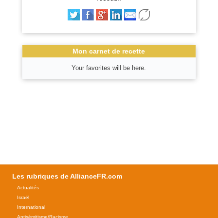
Mon carnet de recette
Your favorites will be here.
Les rubriques de AllianceFR.com
Actualités
Israël
International
Antisémitisme/Racisme