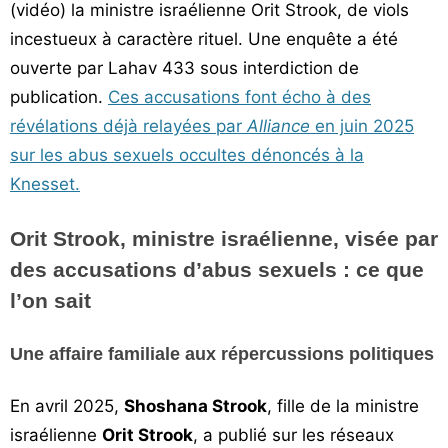
(vidéo) la ministre israélienne Orit Strook, de viols
Vos
incestueux à caractère rituel. Une enquête a été
chroniques
ouverte par Lahav 433 sous interdiction de
Les
publication.
Ces accusations font écho à des
bonnes
révélations déjà relayées par
Alliance
en juin 2025
adresses
sur les abus sexuels occultes dénoncés à la
Knesset.
Orit Strook, ministre israélienne, visée par
des accusations d’abus sexuels : ce que
l’on sait
Une affaire familiale aux répercussions politiques
En avril 2025,
Shoshana Strook
, fille de la ministre
israélienne
Orit Strook
, a publié sur les réseaux