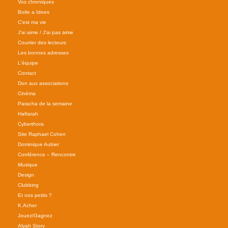
Vos chroniques
Boite a Idees
C'est ma vie
J'ai aime / J'ai pas aime
Courrier des lecteurs
Les bonnes adresses
L'équipe
Contact
Don aux associations
Cinéma
Paracha de la semaine
Haftarah
Cyberthora
Site Raphael Cohen
Dominique Aubier
Conférence – Rencontre
Musique
Design
Clubbing
Et nos petits ?
K.Acher
Jouez/Gagnez
Alyah Story