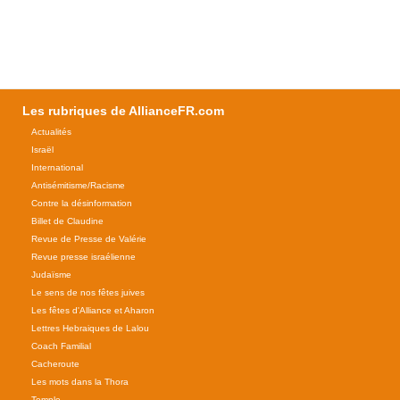
Les rubriques de AllianceFR.com
Actualités
Israël
International
Antisémitisme/Racisme
Contre la désinformation
Billet de Claudine
Revue de Presse de Valérie
Revue presse israélienne
Judaïsme
Le sens de nos fêtes juives
Les fêtes d'Alliance et Aharon
Lettres Hebraiques de Lalou
Coach Familial
Cacheroute
Les mots dans la Thora
Temple