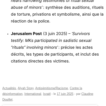
hears harrowing testimonies of ritual sexual
abuse of minors’
: synthèse des auditions, rituels
de torture, privations et symbolisme, ainsi que la
réaction de la police.
Jerusalem Post
(3 juin 2025) –
‘Survivors
testify: MKs participated in sadistic sexual
“rituals” involving minors’
: précise les actes
décrits, les types de participants, et inclut des
citations directes des victimes.
Actualités
,
Alyah Story
,
Antisémitisme/Racisme
,
Contre la
désinformation
,
International
,
Israël
- le
17 juin 2025
-
par
Claudine
Douillet
.