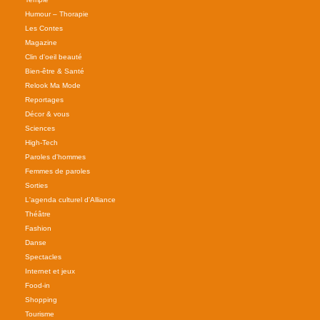
Humour – Thorapie
Les Contes
Magazine
Clin d'oeil beauté
Bien-être & Santé
Relook Ma Mode
Reportages
Décor & vous
Sciences
High-Tech
Paroles d'hommes
Femmes de paroles
Sorties
L'agenda culturel d'Alliance
Théâtre
Fashion
Danse
Spectacles
Internet et jeux
Food-in
Shopping
Tourisme