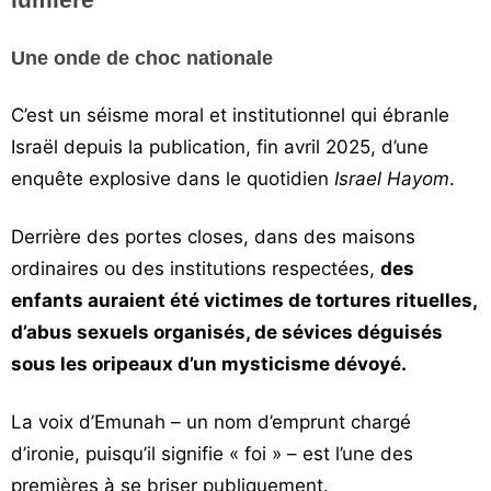
Vos
chroniques
Une onde de choc nationale
Les
C’est un séisme moral et institutionnel qui ébranle
bonnes
Israël depuis la publication, fin avril 2025, d’une
adresses
enquête explosive dans le quotidien
Israel Hayom
.
Derrière des portes closes, dans des maisons
ordinaires ou des institutions respectées,
des
enfants auraient été victimes de tortures rituelles,
d’abus sexuels organisés, de sévices déguisés
sous les oripeaux d’un mysticisme dévoyé.
La voix d’Emunah – un nom d’emprunt chargé
d’ironie, puisqu’il signifie « foi » – est l’une des
premières à se briser publiquement.