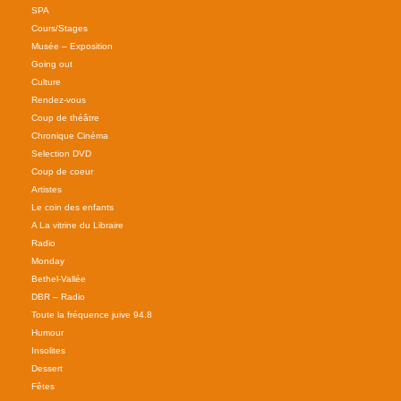
SPA
Cours/Stages
Musée – Exposition
Going out
Culture
Rendez-vous
Coup de théâtre
Chronique Cinéma
Selection DVD
Coup de coeur
Artistes
Le coin des enfants
A La vitrine du Libraire
Radio
Monday
Bethel-Vallée
DBR – Radio
Toute la fréquence juive 94.8
Humour
Insolites
Dessert
Fêtes